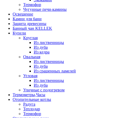
Термофор
Чугунные печи-камины
Освещение
Камни для бани
Защита древесины
Банный чан KELLEK
Купели
Круглая
Из лиственницы
Из дуба
Из кедра
Овальная
Из лиственницы
Из дуба
Из сращенных ламелей
Угловая
Из лиственницы
Из дуба
Уличные с подогревом
Термометры,Часы
Отопительные котлы
Радуга
Теплодар
Термофор