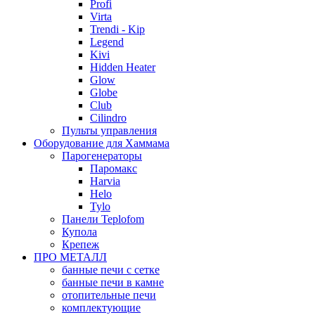
Profi
Virta
Trendi - Kip
Legend
Kivi
Hidden Heater
Glow
Globe
Club
Cilindro
Пульты управления
Оборудование для Хаммама
Парогенераторы
Паромакс
Harvia
Helo
Tylo
Панели Teplofom
Купола
Крепеж
ПРО МЕТАЛЛ
банные печи с сетке
банные печи в камне
отопительные печи
комплектующие