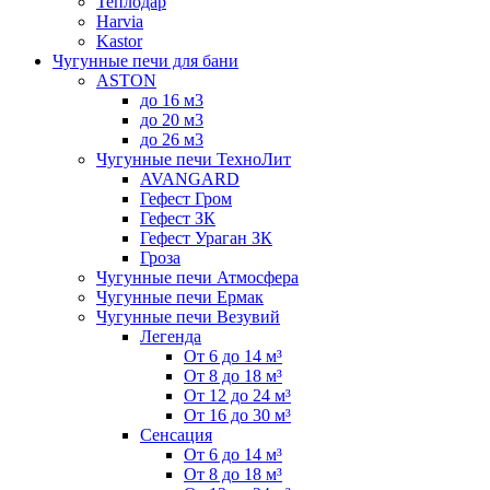
Теплодар
Harvia
Kastor
Чугунные печи для бани
ASTON
до 16 м3
до 20 м3
до 26 м3
Чугунные печи ТехноЛит
AVANGARD
Гефест Гром
Гефест ЗК
Гефест Ураган ЗК
Гроза
Чугунные печи Атмосфера
Чугунные печи Ермак
Чугунные печи Везувий
Легенда
От 6 до 14 м³
От 8 до 18 м³
От 12 до 24 м³
От 16 до 30 м³
Сенсация
От 6 до 14 м³
От 8 до 18 м³