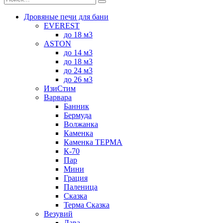
Дровяные печи для бани
EVEREST
до 18 м3
ASTON
до 14 м3
до 18 м3
до 24 м3
до 26 м3
ИзиСтим
Варвара
Банник
Бермуда
Волжанка
Каменка
Каменка ТЕРМА
К-70
Пар
Мини
Грация
Паленица
Сказка
Терма Сказка
Везувий
Лава