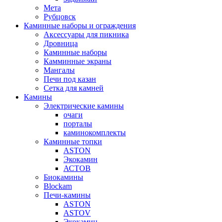
Мета
Рубцовск
Каминные наборы и ограждения
Аксессуары для пикника
Дровница
Каминные наборы
Камминные экраны
Мангалы
Печи под казан
Сетка для камней
Камины
Электрические камины
очаги
порталы
каминокомплекты
Каминные топки
ASTON
Экокамин
АСТОВ
Биокамины
Blockam
Печи-камины
ASTON
АSTOV
Экокамин