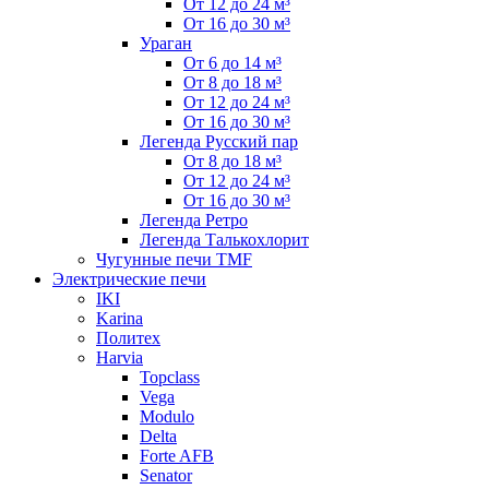
От 12 до 24 м³
От 16 до 30 м³
Ураган
От 6 до 14 м³
От 8 до 18 м³
От 12 до 24 м³
От 16 до 30 м³
Легенда Русский пар
От 8 до 18 м³
От 12 до 24 м³
От 16 до 30 м³
Легенда Ретро
Легенда Талькохлорит
Чугунные печи TMF
Электрические печи
IKI
Karina
Политех
Harvia
Topclass
Vega
Modulo
Delta
Forte AFB
Senator