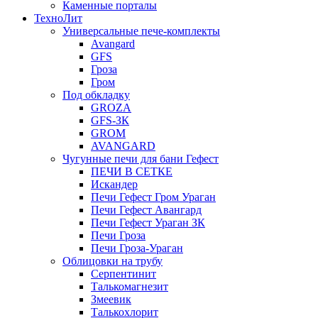
Каменные порталы
ТехноЛит
Универсальные пече-комплекты
Avangard
GFS
Гроза
Гром
Под обкладку
GROZA
GFS-ЗК
GROM
AVANGARD
Чугунные печи для бани Гефест
ПЕЧИ В СЕТКЕ
Искандер
Печи Гефест Гром Ураган
Печи Гефест Авангард
Печи Гефест Ураган ЗК
Печи Гроза
Печи Гроза-Ураган
Облицовки на трубу
Серпентинит
Талькомагнезит
Змеевик
Талькохлорит