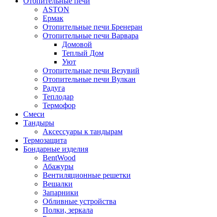
Отопительные печи
ASTON
Ермак
Отопительные печи Бренеран
Отопительные печи Варвара
Домовой
Теплый Дом
Уют
Отопительные печи Везувий
Отопительные печи Вулкан
Радуга
Теплодар
Термофор
Смеси
Тандыры
Аксессуары к тандырам
Термозащита
Бондарные изделия
BentWood
Абажуры
Вентиляционные решетки
Вешалки
Запарники
Обливные устройства
Полки, зеркала