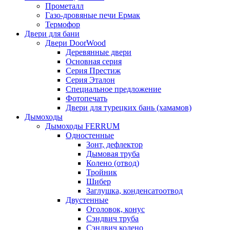
Прометалл
Газо-дровяные печи Ермак
Термофор
Двери для бани
Двери DoorWood
Деревянные двери
Основная серия
Серия Престиж
Серия Эталон
Специальное предложение
Фотопечать
Двери для турецких бань (хамамов)
Дымоходы
Дымоходы FERRUM
Одностенные
Зонт, дефлектор
Дымовая труба
Колено (отвод)
Тройник
Шибер
Заглушка, конденсатоотвод
Двустенные
Оголовок, конус
Сэндвич труба
Сэндвич колено