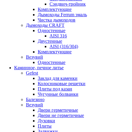
Сэндвич-тройник
Комплектующие
Дымоходы Ferrum эмаль
Чистка дымоходов
Дымоходы CRAFT
Одностенные
AISI 316
Двустенные
AISI (316/304)
Комплектующие
Везувий
Одностенные
Каминное, печное литье
Gefest
Заклад для каменки
Колосниковые решетки
Плиты под казан
Чугунные болванки
Балезино
Везувий
Двери герметичные
Двери не герметичные
Духовки
Плиты
Задвижки