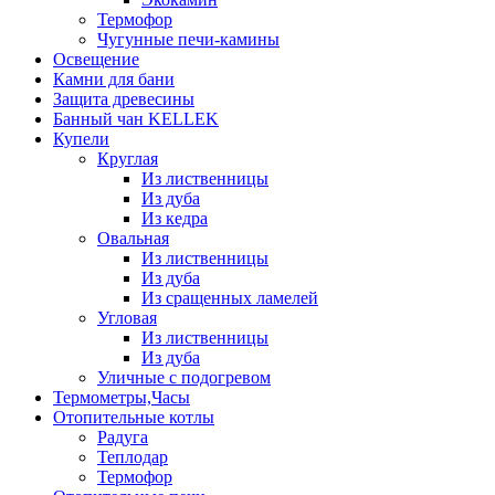
Термофор
Чугунные печи-камины
Освещение
Камни для бани
Защита древесины
Банный чан KELLEK
Купели
Круглая
Из лиственницы
Из дуба
Из кедра
Овальная
Из лиственницы
Из дуба
Из сращенных ламелей
Угловая
Из лиственницы
Из дуба
Уличные с подогревом
Термометры,Часы
Отопительные котлы
Радуга
Теплодар
Термофор