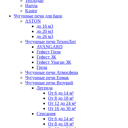
Теплодар
Harvia
Kastor
Чугунные печи для бани
ASTON
до 16 м3
до 20 м3
до 26 м3
Чугунные печи ТехноЛит
AVANGARD
Гефест Гром
Гефест ЗК
Гефест Ураган ЗК
Гроза
Чугунные печи Атмосфера
Чугунные печи Ермак
Чугунные печи Везувий
Легенда
От 6 до 14 м³
От 8 до 18 м³
От 12 до 24 м³
От 16 до 30 м³
Сенсация
От 6 до 14 м³
От 8 до 18 м³