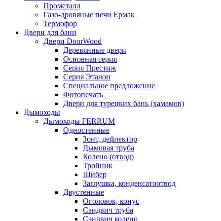
Прометалл
Газо-дровяные печи Ермак
Термофор
Двери для бани
Двери DoorWood
Деревянные двери
Основная серия
Серия Престиж
Серия Эталон
Специальное предложение
Фотопечать
Двери для турецких бань (хамамов)
Дымоходы
Дымоходы FERRUM
Одностенные
Зонт, дефлектор
Дымовая труба
Колено (отвод)
Тройник
Шибер
Заглушка, конденсатоотвод
Двустенные
Оголовок, конус
Сэндвич труба
Сэндвич колено