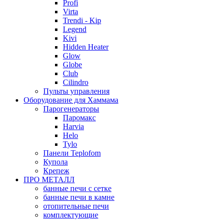
Profi
Virta
Trendi - Kip
Legend
Kivi
Hidden Heater
Glow
Globe
Club
Cilindro
Пульты управления
Оборудование для Хаммама
Парогенераторы
Паромакс
Harvia
Helo
Tylo
Панели Teplofom
Купола
Крепеж
ПРО МЕТАЛЛ
банные печи с сетке
банные печи в камне
отопительные печи
комплектующие