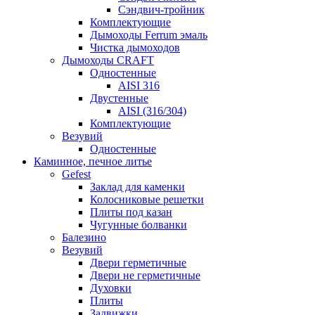
Сэндвич-тройник
Комплектующие
Дымоходы Ferrum эмаль
Чистка дымоходов
Дымоходы CRAFT
Одностенные
AISI 316
Двустенные
AISI (316/304)
Комплектующие
Везувий
Одностенные
Каминное, печное литье
Gefest
Заклад для каменки
Колосниковые решетки
Плиты под казан
Чугунные болванки
Балезино
Везувий
Двери герметичные
Двери не герметичные
Духовки
Плиты
Задвижки