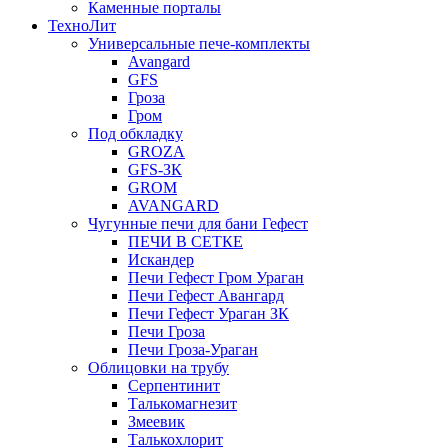
Каменные порталы
ТехноЛит
Универсальные пече-комплекты
Avangard
GFS
Гроза
Гром
Под обкладку
GROZA
GFS-ЗК
GROM
AVANGARD
Чугунные печи для бани Гефест
ПЕЧИ В СЕТКЕ
Искандер
Печи Гефест Гром Ураган
Печи Гефест Авангард
Печи Гефест Ураган ЗК
Печи Гроза
Печи Гроза-Ураган
Облицовки на трубу
Серпентинит
Талькомагнезит
Змеевик
Талькохлорит