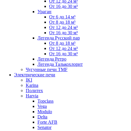
От 12 до 24 м³
От 16 до 30 м³
Ураган
От 6 до 14 м³
От 8 до 18 м³
От 12 до 24 м³
От 16 до 30 м³
Легенда Русский пар
От 8 до 18 м³
От 12 до 24 м³
От 16 до 30 м³
Легенда Ретро
Легенда Талькохлорит
Чугунные печи TMF
Электрические печи
IKI
Karina
Политех
Harvia
Topclass
Vega
Modulo
Delta
Forte AFB
Senator