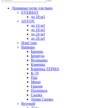
Дровяные печи для бани
EVEREST
до 18 м3
ASTON
до 14 м3
до 18 м3
до 24 м3
до 26 м3
ИзиСтим
Варвара
Банник
Бермуда
Волжанка
Каменка
Каменка ТЕРМА
К-70
Пар
Мини
Грация
Паленица
Сказка
Терма Сказка
Везувий
Лава