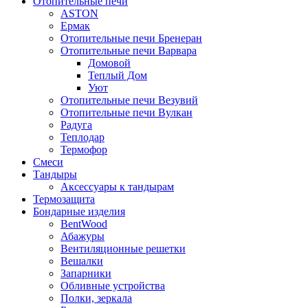
Отопительные печи
ASTON
Ермак
Отопительные печи Бренеран
Отопительные печи Варвара
Домовой
Теплый Дом
Уют
Отопительные печи Везувий
Отопительные печи Вулкан
Радуга
Теплодар
Термофор
Смеси
Тандыры
Аксессуары к тандырам
Термозащита
Бондарные изделия
BentWood
Абажуры
Вентиляционные решетки
Вешалки
Запарники
Обливные устройства
Полки, зеркала