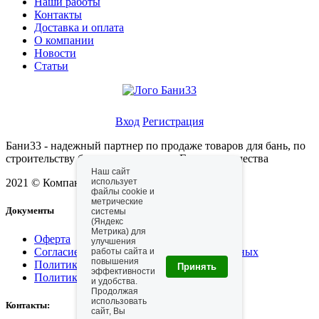
Наши работы
Контакты
Доставка и оплата
О компании
Новости
Статьи
Личный кабинет
Вход
Регистрация
Бани33 - надежный партнер по продаже товаров для бань, по
строительству бань, саун, хамамов. Гарантия качества
Наш сайт
использует
2021 © Компания "Бани33"
файлы cookie и
метрические
Документы
системы
(Яндекс
Метрика) для
Оферта
улучшения
Согласие на обработку персональных данных
работы сайта и
повышения
Политика конфидициальности
Принять
эффективности
Политика использования cookie
и удобства.
Продолжая
использовать
Контакты:
сайт, Вы