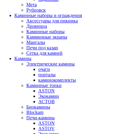
Мета
Рубцовск
Каминные наборы и ограждения
Аксессуары для пикника
Дровница
Каминные наборы
Камминные экраны
Мангалы
Печи под казан
Сетка для камней
Камины
Электрические камины
очаги
порталы
каминокомплекты
Каминные топки
ASTON
Экокамин
АСТОВ
Биокамины
Blockam
Печи-камины
ASTON
АSTOV
Экокамин