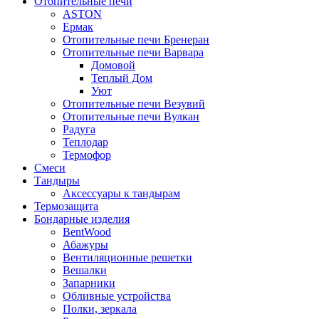
Отопительные печи
ASTON
Ермак
Отопительные печи Бренеран
Отопительные печи Варвара
Домовой
Теплый Дом
Уют
Отопительные печи Везувий
Отопительные печи Вулкан
Радуга
Теплодар
Термофор
Смеси
Тандыры
Аксессуары к тандырам
Термозащита
Бондарные изделия
BentWood
Абажуры
Вентиляционные решетки
Вешалки
Запарники
Обливные устройства
Полки, зеркала