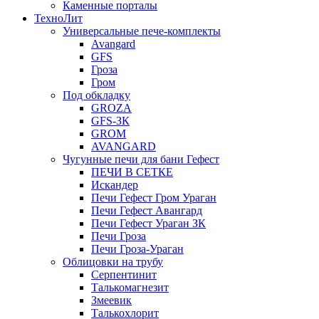
Каменные порталы
ТехноЛит
Универсальные пече-комплекты
Avangard
GFS
Гроза
Гром
Под обкладку
GROZA
GFS-ЗК
GROM
AVANGARD
Чугунные печи для бани Гефест
ПЕЧИ В СЕТКЕ
Искандер
Печи Гефест Гром Ураган
Печи Гефест Авангард
Печи Гефест Ураган ЗК
Печи Гроза
Печи Гроза-Ураган
Облицовки на трубу
Серпентинит
Талькомагнезит
Змеевик
Талькохлорит