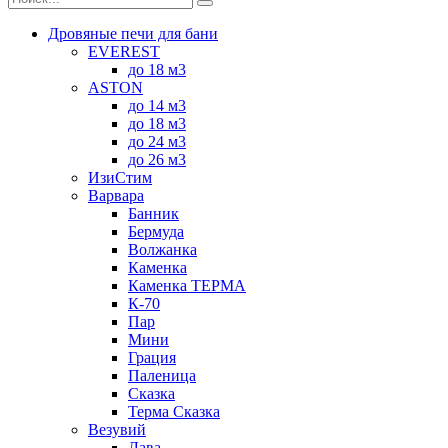
Дровяные печи для бани
EVEREST
до 18 м3
ASTON
до 14 м3
до 18 м3
до 24 м3
до 26 м3
ИзиСтим
Варвара
Банник
Бермуда
Волжанка
Каменка
Каменка ТЕРМА
К-70
Пар
Мини
Грация
Паленица
Сказка
Терма Сказка
Везувий
Лава