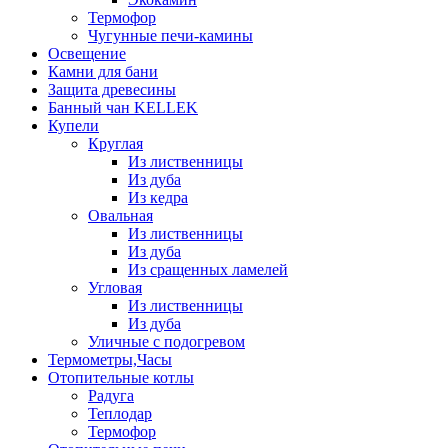
Термофор
Чугунные печи-камины
Освещение
Камни для бани
Защита древесины
Банный чан KELLEK
Купели
Круглая
Из лиственницы
Из дуба
Из кедра
Овальная
Из лиственницы
Из дуба
Из сращенных ламелей
Угловая
Из лиственницы
Из дуба
Уличные с подогревом
Термометры,Часы
Отопительные котлы
Радуга
Теплодар
Термофор