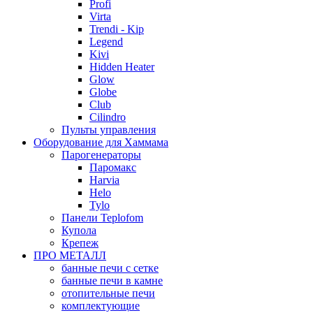
Profi
Virta
Trendi - Kip
Legend
Kivi
Hidden Heater
Glow
Globe
Club
Cilindro
Пульты управления
Оборудование для Хаммама
Парогенераторы
Паромакс
Harvia
Helo
Tylo
Панели Teplofom
Купола
Крепеж
ПРО МЕТАЛЛ
банные печи с сетке
банные печи в камне
отопительные печи
комплектующие