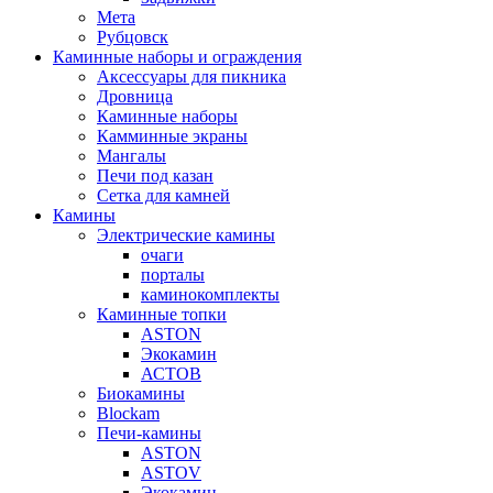
Мета
Рубцовск
Каминные наборы и ограждения
Аксессуары для пикника
Дровница
Каминные наборы
Камминные экраны
Мангалы
Печи под казан
Сетка для камней
Камины
Электрические камины
очаги
порталы
каминокомплекты
Каминные топки
ASTON
Экокамин
АСТОВ
Биокамины
Blockam
Печи-камины
ASTON
АSTOV
Экокамин