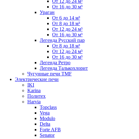
От 12 до 24 м³
От 16 до 30 м³
Ураган
От 6 до 14 м³
От 8 до 18 м³
От 12 до 24 м³
От 16 до 30 м³
Легенда Русский пар
От 8 до 18 м³
От 12 до 24 м³
От 16 до 30 м³
Легенда Ретро
Легенда Талькохлорит
Чугунные печи TMF
Электрические печи
IKI
Karina
Политех
Harvia
Topclass
Vega
Modulo
Delta
Forte AFB
Senator