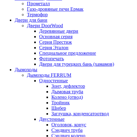
Прометалл
Газо-дровяные печи Ермак
Термофор
Двери для бани
Двери DoorWood
Деревянные двери
Основная серия
Серия Престиж
Серия Эталон
Специальное предложение
Фотопечать
Двери для турецких бань (хамамов)
Дымоходы
Дымоходы FERRUM
Одностенные
Зонт, дефлектор
Дымовая труба
Колено (отвод)
Тройник
Шибер
Заглушка, конденсатоотвод
Двустенные
Оголовок, конус
Сэндвич труба
Сэндвич колено