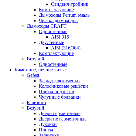
Сэндвич-тройник
Комплектующие
Дымоходы Ferrum эмаль
Чистка дымоходов
Дымоходы CRAFT
Одностенные
AISI 316
Двустенные
AISI (316/304)
Комплектующие
Везувий
Одностенные
Каминное, печное литье
Gefest
Заклад для каменки
Колосниковые решетки
Плиты под казан
Чугунные болванки
Балезино
Везувий
Двери герметичные
Двери не герметичные
Духовки
Плиты
Задвижки