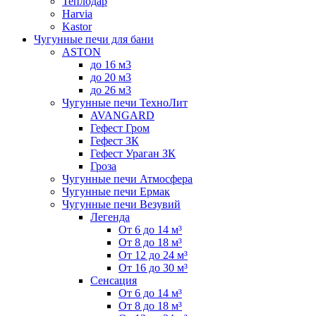
Теплодар
Harvia
Kastor
Чугунные печи для бани
ASTON
до 16 м3
до 20 м3
до 26 м3
Чугунные печи ТехноЛит
AVANGARD
Гефест Гром
Гефест ЗК
Гефест Ураган ЗК
Гроза
Чугунные печи Атмосфера
Чугунные печи Ермак
Чугунные печи Везувий
Легенда
От 6 до 14 м³
От 8 до 18 м³
От 12 до 24 м³
От 16 до 30 м³
Сенсация
От 6 до 14 м³
От 8 до 18 м³