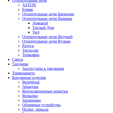
Отопительные печи
ASTON
Ермак
Отопительные печи Бренеран
Отопительные печи Варвара
Домовой
Теплый Дом
Уют
Отопительные печи Везувий
Отопительные печи Вулкан
Радуга
Теплодар
Термофор
Смеси
Тандыры
Аксессуары к тандырам
Термозащита
Бондарные изделия
BentWood
Абажуры
Вентиляционные решетки
Вешалки
Запарники
Обливные устройства
Полки, зеркала