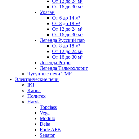
От 12 до 24 м³
От 16 до 30 м³
Ураган
От 6 до 14 м³
От 8 до 18 м³
От 12 до 24 м³
От 16 до 30 м³
Легенда Русский пар
От 8 до 18 м³
От 12 до 24 м³
От 16 до 30 м³
Легенда Ретро
Легенда Талькохлорит
Чугунные печи TMF
Электрические печи
IKI
Karina
Политех
Harvia
Topclass
Vega
Modulo
Delta
Forte AFB
Senator