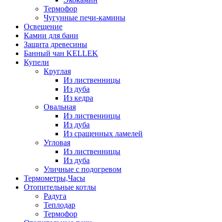
Термофор
Чугунные печи-камины
Освещение
Камни для бани
Защита древесины
Банный чан KELLEK
Купели
Круглая
Из лиственницы
Из дуба
Из кедра
Овальная
Из лиственницы
Из дуба
Из сращенных ламелей
Угловая
Из лиственницы
Из дуба
Уличные с подогревом
Термометры,Часы
Отопительные котлы
Радуга
Теплодар
Термофор