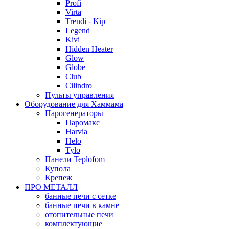
Profi
Virta
Trendi - Kip
Legend
Kivi
Hidden Heater
Glow
Globe
Club
Cilindro
Пульты управления
Оборудование для Хаммама
Парогенераторы
Паромакс
Harvia
Helo
Tylo
Панели Teplofom
Купола
Крепеж
ПРО МЕТАЛЛ
банные печи с сетке
банные печи в камне
отопительные печи
комплектующие