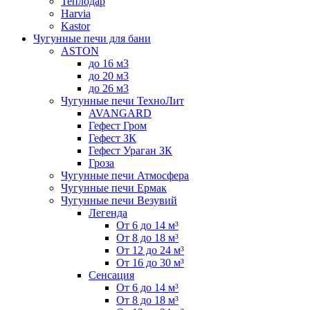
Теплодар
Harvia
Kastor
Чугунные печи для бани
ASTON
до 16 м3
до 20 м3
до 26 м3
Чугунные печи ТехноЛит
AVANGARD
Гефест Гром
Гефест ЗК
Гефест Ураган ЗК
Гроза
Чугунные печи Атмосфера
Чугунные печи Ермак
Чугунные печи Везувий
Легенда
От 6 до 14 м³
От 8 до 18 м³
От 12 до 24 м³
От 16 до 30 м³
Сенсация
От 6 до 14 м³
От 8 до 18 м³