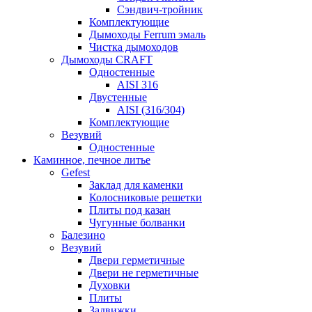
Сэндвич-тройник
Комплектующие
Дымоходы Ferrum эмаль
Чистка дымоходов
Дымоходы CRAFT
Одностенные
AISI 316
Двустенные
AISI (316/304)
Комплектующие
Везувий
Одностенные
Каминное, печное литье
Gefest
Заклад для каменки
Колосниковые решетки
Плиты под казан
Чугунные болванки
Балезино
Везувий
Двери герметичные
Двери не герметичные
Духовки
Плиты
Задвижки