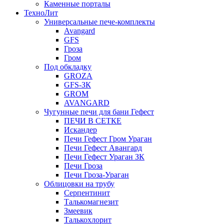
Каменные порталы
ТехноЛит
Универсальные пече-комплекты
Avangard
GFS
Гроза
Гром
Под обкладку
GROZA
GFS-ЗК
GROM
AVANGARD
Чугунные печи для бани Гефест
ПЕЧИ В СЕТКЕ
Искандер
Печи Гефест Гром Ураган
Печи Гефест Авангард
Печи Гефест Ураган ЗК
Печи Гроза
Печи Гроза-Ураган
Облицовки на трубу
Серпентинит
Талькомагнезит
Змеевик
Талькохлорит