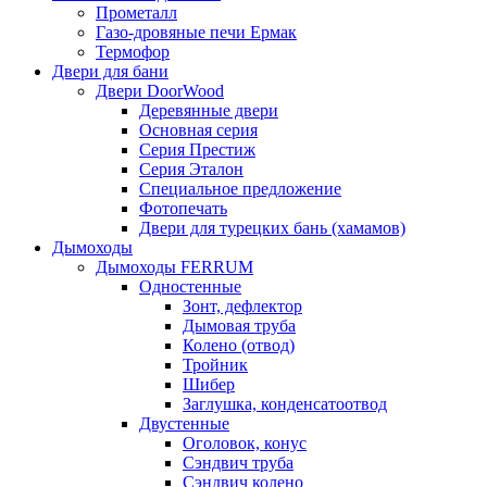
Прометалл
Газо-дровяные печи Ермак
Термофор
Двери для бани
Двери DoorWood
Деревянные двери
Основная серия
Серия Престиж
Серия Эталон
Специальное предложение
Фотопечать
Двери для турецких бань (хамамов)
Дымоходы
Дымоходы FERRUM
Одностенные
Зонт, дефлектор
Дымовая труба
Колено (отвод)
Тройник
Шибер
Заглушка, конденсатоотвод
Двустенные
Оголовок, конус
Сэндвич труба
Сэндвич колено