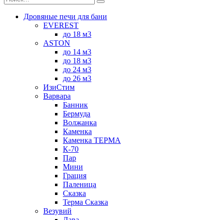
Дровяные печи для бани
EVEREST
до 18 м3
ASTON
до 14 м3
до 18 м3
до 24 м3
до 26 м3
ИзиСтим
Варвара
Банник
Бермуда
Волжанка
Каменка
Каменка ТЕРМА
К-70
Пар
Мини
Грация
Паленица
Сказка
Терма Сказка
Везувий
Лава