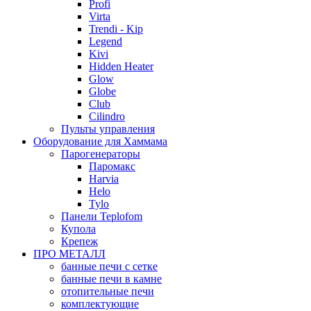
Profi
Virta
Trendi - Kip
Legend
Kivi
Hidden Heater
Glow
Globe
Club
Cilindro
Пульты управления
Оборудование для Хаммама
Парогенераторы
Паромакс
Harvia
Helo
Tylo
Панели Teplofom
Купола
Крепеж
ПРО МЕТАЛЛ
банные печи с сетке
банные печи в камне
отопительные печи
комплектующие