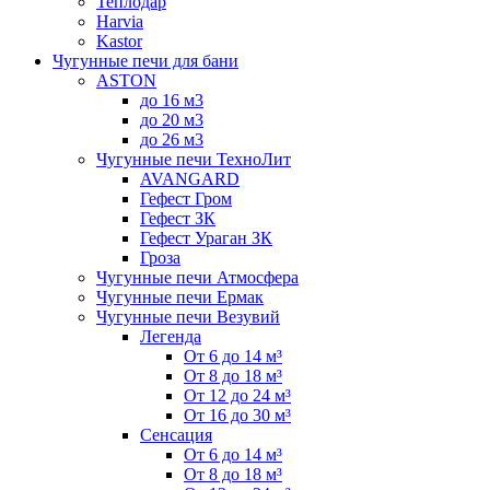
Теплодар
Harvia
Kastor
Чугунные печи для бани
ASTON
до 16 м3
до 20 м3
до 26 м3
Чугунные печи ТехноЛит
AVANGARD
Гефест Гром
Гефест ЗК
Гефест Ураган ЗК
Гроза
Чугунные печи Атмосфера
Чугунные печи Ермак
Чугунные печи Везувий
Легенда
От 6 до 14 м³
От 8 до 18 м³
От 12 до 24 м³
От 16 до 30 м³
Сенсация
От 6 до 14 м³
От 8 до 18 м³