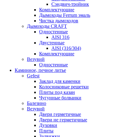
Сэндвич-тройник
Комплектующие
Дымоходы Ferrum эмаль
Чистка дымоходов
Дымоходы CRAFT
Одностенные
AISI 316
Двустенные
AISI (316/304)
Комплектующие
Везувий
Одностенные
Каминное, печное литье
Gefest
Заклад для каменки
Колосниковые решетки
Плиты под казан
Чугунные болванки
Балезино
Везувий
Двери герметичные
Двери не герметичные
Духовки
Плиты
Задвижки