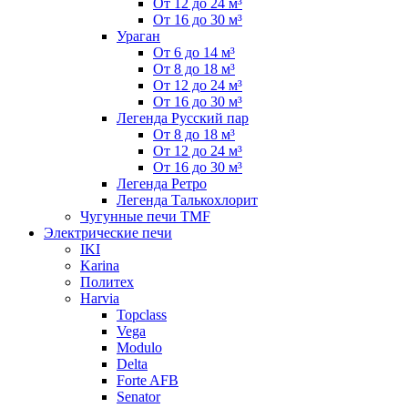
От 12 до 24 м³
От 16 до 30 м³
Ураган
От 6 до 14 м³
От 8 до 18 м³
От 12 до 24 м³
От 16 до 30 м³
Легенда Русский пар
От 8 до 18 м³
От 12 до 24 м³
От 16 до 30 м³
Легенда Ретро
Легенда Талькохлорит
Чугунные печи TMF
Электрические печи
IKI
Karina
Политех
Harvia
Topclass
Vega
Modulo
Delta
Forte AFB
Senator