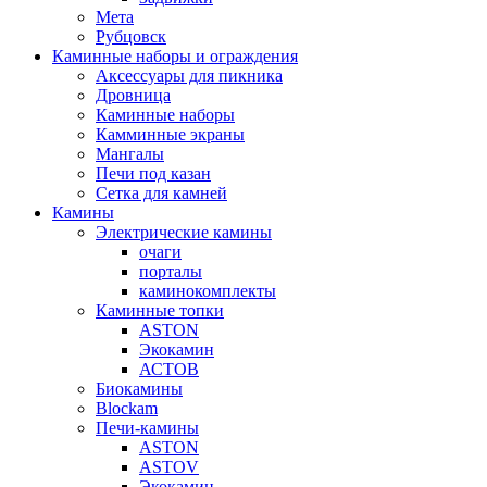
Мета
Рубцовск
Каминные наборы и ограждения
Аксессуары для пикника
Дровница
Каминные наборы
Камминные экраны
Мангалы
Печи под казан
Сетка для камней
Камины
Электрические камины
очаги
порталы
каминокомплекты
Каминные топки
ASTON
Экокамин
АСТОВ
Биокамины
Blockam
Печи-камины
ASTON
АSTOV
Экокамин