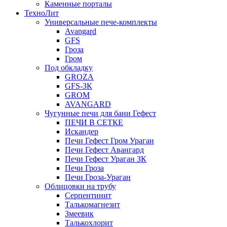
Каменные порталы
ТехноЛит
Универсальные пече-комплекты
Avangard
GFS
Гроза
Гром
Под обкладку
GROZA
GFS-ЗК
GROM
AVANGARD
Чугунные печи для бани Гефест
ПЕЧИ В СЕТКЕ
Искандер
Печи Гефест Гром Ураган
Печи Гефест Авангард
Печи Гефест Ураган ЗК
Печи Гроза
Печи Гроза-Ураган
Облицовки на трубу
Серпентинит
Талькомагнезит
Змеевик
Талькохлорит