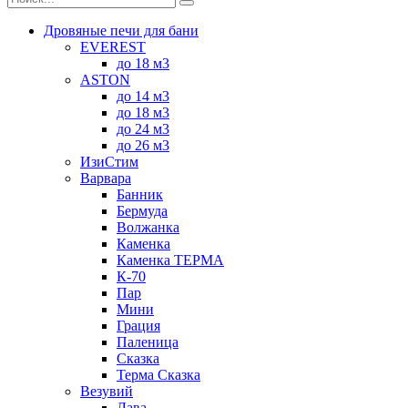
Дровяные печи для бани
EVEREST
до 18 м3
ASTON
до 14 м3
до 18 м3
до 24 м3
до 26 м3
ИзиСтим
Варвара
Банник
Бермуда
Волжанка
Каменка
Каменка ТЕРМА
К-70
Пар
Мини
Грация
Паленица
Сказка
Терма Сказка
Везувий
Лава