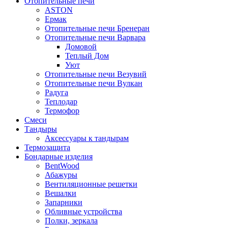
Отопительные печи
ASTON
Ермак
Отопительные печи Бренеран
Отопительные печи Варвара
Домовой
Теплый Дом
Уют
Отопительные печи Везувий
Отопительные печи Вулкан
Радуга
Теплодар
Термофор
Смеси
Тандыры
Аксессуары к тандырам
Термозащита
Бондарные изделия
BentWood
Абажуры
Вентиляционные решетки
Вешалки
Запарники
Обливные устройства
Полки, зеркала