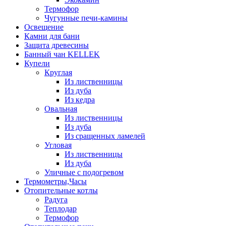
Термофор
Чугунные печи-камины
Освещение
Камни для бани
Защита древесины
Банный чан KELLEK
Купели
Круглая
Из лиственницы
Из дуба
Из кедра
Овальная
Из лиственницы
Из дуба
Из сращенных ламелей
Угловая
Из лиственницы
Из дуба
Уличные с подогревом
Термометры,Часы
Отопительные котлы
Радуга
Теплодар
Термофор