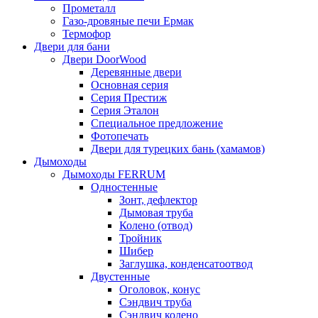
Прометалл
Газо-дровяные печи Ермак
Термофор
Двери для бани
Двери DoorWood
Деревянные двери
Основная серия
Серия Престиж
Серия Эталон
Специальное предложение
Фотопечать
Двери для турецких бань (хамамов)
Дымоходы
Дымоходы FERRUM
Одностенные
Зонт, дефлектор
Дымовая труба
Колено (отвод)
Тройник
Шибер
Заглушка, конденсатоотвод
Двустенные
Оголовок, конус
Сэндвич труба
Сэндвич колено