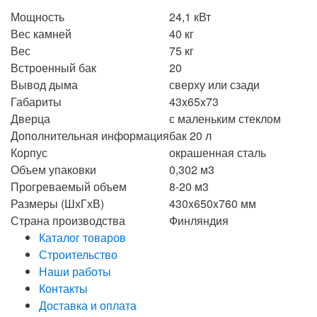
Мощность
24,1
кВт
Вес камней
40
кг
Вес
75
кг
Встроенный бак
20
Вывод дыма
сверху или сзади
Габариты
43x65x73
Дверца
с маленьким стеклом
Дополнительная информация
бак 20 л
Корпус
окрашенная сталь
Объем упаковки
0,302
м3
Прогреваемый объем
8-20
м3
Размеры (ШхГхВ)
430x650x760
мм
Страна производства
Финляндия
Каталог товаров
Строительство
Наши работы
Контакты
Доставка и оплата