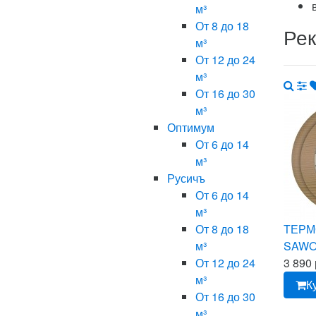
м³
От 8 до 18
Ре
м³
От 12 до 24
м³
От 16 до 30
м³
Оптимум
От 6 до 14
м³
Русичъ
От 6 до 14
м³
ТЕРМ
От 8 до 18
SAWO
м³
3 890 
От 12 до 24
м³
К
От 16 до 30
м³