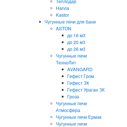
Теплодар
Harvia
Kastor
Чугунные печи для бани
ASTON
до 16 м3
до 20 м3
до 26 м3
Чугунные печи
ТехноЛит
AVANGARD
Гефест Гром
Гефест ЗК
Гефест Ураган ЗК
Гроза
Чугунные печи
Атмосфера
Чугунные печи Ермак
Чугунные печи