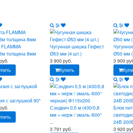
а FLAMMA
Чугунная шишка Гефест
Чугунно
,8м толщина 8мм
Ø53 мм (4 шт.)
Ø50 мм (
руб.
3 900 руб.
3 900 ру
упить
Купить
Купи
ия с заглушкой 90*
руб.
Сэндвич 0,5 м (430/0,8
Блок пит
мм + нерж / эмаль /600°
светоди
упить
...
24В 200
3 791 руб.
3 920 ру