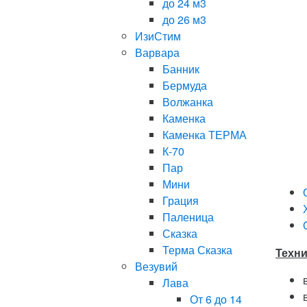
до 24 м3
до 26 м3
ИзиСтим
Варвара
Банник
Бермуда
Волжанка
Каменка
Каменка ТЕРМА
К-70
Пар
Мини
Грация
Паленица
Сказка
Терма Сказка
Техни
Везувий
Лава
От 6 до 14