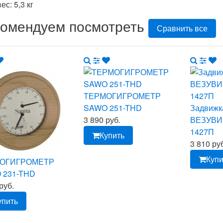
вес: 5,3 кг
комендуем посмотреть
Сравнить все
ТЕРМОГИГРОМЕТР
SAWO 251-THD
Задвижк
3 890 руб.
ВЕЗУВИЙ
1427П
Купить
3 810 ру
Купи
ОГИГРОМЕТР
 231-THD
руб.
упить