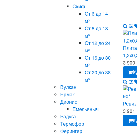
Скиф
От 6 до 14
м³
От 8 до 18
м³
От 12 до 24
Плит
м³
1,2х0
От 16 до 30
3 900 
м³
К
От 20 до 38
м³
Вулкан
Ермак
Дионис
Ревиз
Емельяныч
3 901 
Радуга
К
Термофор
Ферингер