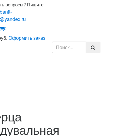
ть вопросы? Пишите
banit-
@yandex.ru
0
руб.
Оформить заказ
ерца
дувальная