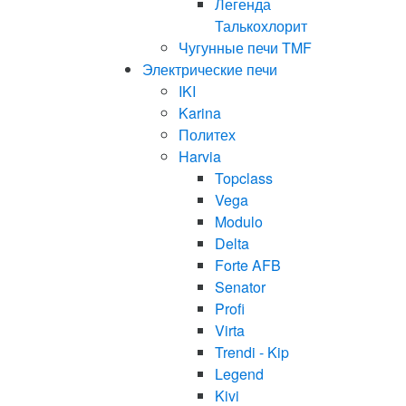
Легенда
Талькохлорит
Чугунные печи TMF
Электрические печи
IKI
Karina
Политех
Harvia
Topclass
Vega
Modulo
Delta
Forte AFB
Senator
Profi
Virta
Trendi - Kip
Legend
Kivi