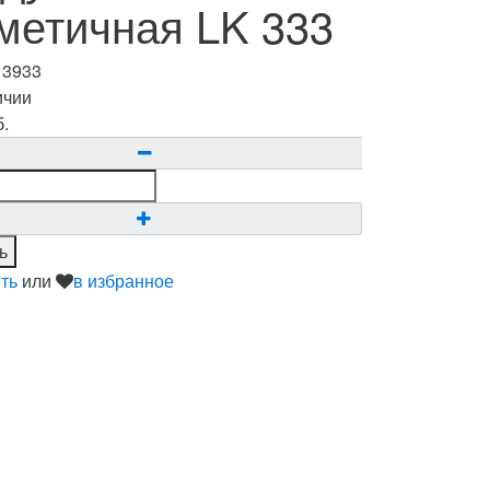
метичная LK 333
:
3933
ичии
б.
ь
ть
или
в избранное