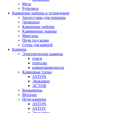
Мета
Рубцовск
Каминные наборы и ограждения
Аксессуары для пикника
Дровница
Каминные наборы
Камминные экраны
Мангалы
Печи под казан
Сетка для камней
Камины
Электрические камины
очаги
порталы
каминокомплекты
Каминные топки
ASTON
Экокамин
АСТОВ
Биокамины
Blockam
Печи-камины
ASTON
АSTOV
Экокамин