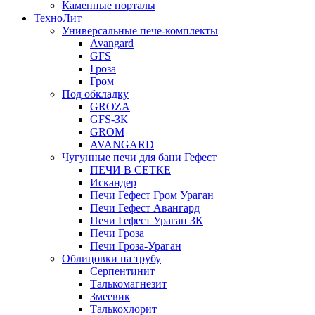
Каменные порталы
ТехноЛит
Универсальные пече-комплекты
Avangard
GFS
Гроза
Гром
Под обкладку
GROZA
GFS-ЗК
GROM
AVANGARD
Чугунные печи для бани Гефест
ПЕЧИ В СЕТКЕ
Искандер
Печи Гефест Гром Ураган
Печи Гефест Авангард
Печи Гефест Ураган ЗК
Печи Гроза
Печи Гроза-Ураган
Облицовки на трубу
Серпентинит
Талькомагнезит
Змеевик
Талькохлорит