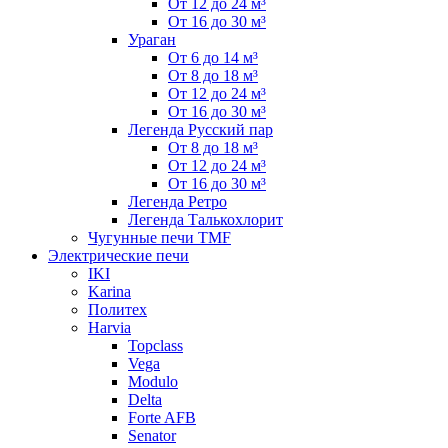
От 12 до 24 м³
От 16 до 30 м³
Ураган
От 6 до 14 м³
От 8 до 18 м³
От 12 до 24 м³
От 16 до 30 м³
Легенда Русский пар
От 8 до 18 м³
От 12 до 24 м³
От 16 до 30 м³
Легенда Ретро
Легенда Талькохлорит
Чугунные печи TMF
Электрические печи
IKI
Karina
Политех
Harvia
Topclass
Vega
Modulo
Delta
Forte AFB
Senator