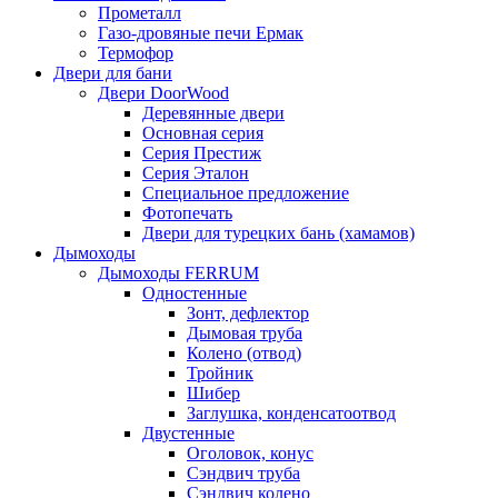
Прометалл
Газо-дровяные печи Ермак
Термофор
Двери для бани
Двери DoorWood
Деревянные двери
Основная серия
Серия Престиж
Серия Эталон
Специальное предложение
Фотопечать
Двери для турецких бань (хамамов)
Дымоходы
Дымоходы FERRUM
Одностенные
Зонт, дефлектор
Дымовая труба
Колено (отвод)
Тройник
Шибер
Заглушка, конденсатоотвод
Двустенные
Оголовок, конус
Сэндвич труба
Сэндвич колено