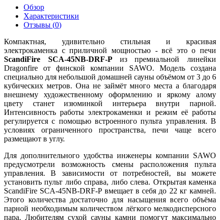
Обзор
Характеристики
Отзывы (
0
)
Компактная, удивительно стильная и красивая
электрокаменка с приличной мощностью - всё это о печи
ScandiFire SCA-45NB-DRF-P
из премиальной линейки
Dragonfire от финской компании SAWO. Модель создана
специально для небольшой домашней сауны объёмом от 3 до 6
кубических метров. Она не займёт много места а благодаря
внешнему художественному оформлению и яркому алому
цвету станет изюминкой интерьера внутри парной.
Интенсивность работы электрокаменки и режим её работы
регулируется с помощью встроенного пульта управления. В
условиях ограниченного пространства, печи чаще всего
размещают в углу.
Для дополнительного удобства инженеры компании SAWO
предусмотрели возможность смены расположения пульта
управления. В зависимости от потребностей, вы можете
установить пульт либо справа, либо слева. Открытая каменка
ScandiFire SCA-45NB-DRF-P вмещает в себя до 22 кг камней.
Этого количества достаточно для насыщения всего объёма
парной необходимым количеством лёгкого мелкодисперсного
пара. Любителям сухой сауны камни помогут максимально