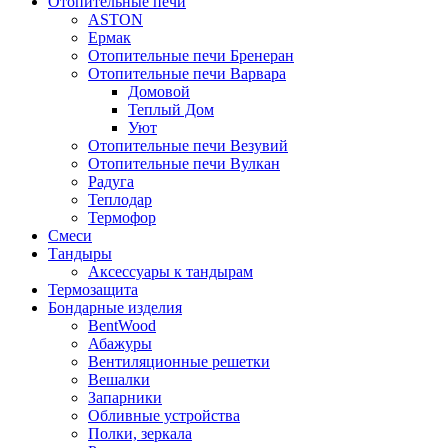
Отопительные печи
ASTON
Ермак
Отопительные печи Бренеран
Отопительные печи Варвара
Домовой
Теплый Дом
Уют
Отопительные печи Везувий
Отопительные печи Вулкан
Радуга
Теплодар
Термофор
Смеси
Тандыры
Аксессуары к тандырам
Термозащита
Бондарные изделия
BentWood
Абажуры
Вентиляционные решетки
Вешалки
Запарники
Обливные устройства
Полки, зеркала