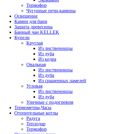
Термофор
Чугунные печи-камины
Освещение
Камни для бани
Защита древесины
Банный чан KELLEK
Купели
Круглая
Из лиственницы
Из дуба
Из кедра
Овальная
Из лиственницы
Из дуба
Из сращенных ламелей
Угловая
Из лиственницы
Из дуба
Уличные с подогревом
Термометры,Часы
Отопительные котлы
Радуга
Теплодар
Термофор