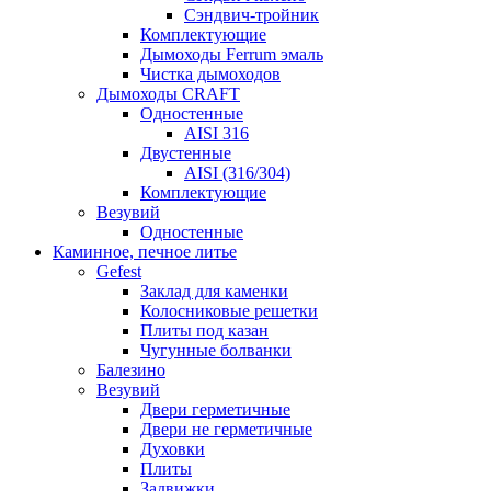
Сэндвич-тройник
Комплектующие
Дымоходы Ferrum эмаль
Чистка дымоходов
Дымоходы CRAFT
Одностенные
AISI 316
Двустенные
AISI (316/304)
Комплектующие
Везувий
Одностенные
Каминное, печное литье
Gefest
Заклад для каменки
Колосниковые решетки
Плиты под казан
Чугунные болванки
Балезино
Везувий
Двери герметичные
Двери не герметичные
Духовки
Плиты
Задвижки