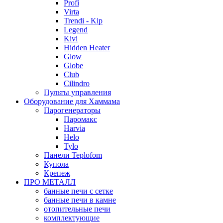
Profi
Virta
Trendi - Kip
Legend
Kivi
Hidden Heater
Glow
Globe
Club
Cilindro
Пульты управления
Оборудование для Хаммама
Парогенераторы
Паромакс
Harvia
Helo
Tylo
Панели Teplofom
Купола
Крепеж
ПРО МЕТАЛЛ
банные печи с сетке
банные печи в камне
отопительные печи
комплектующие