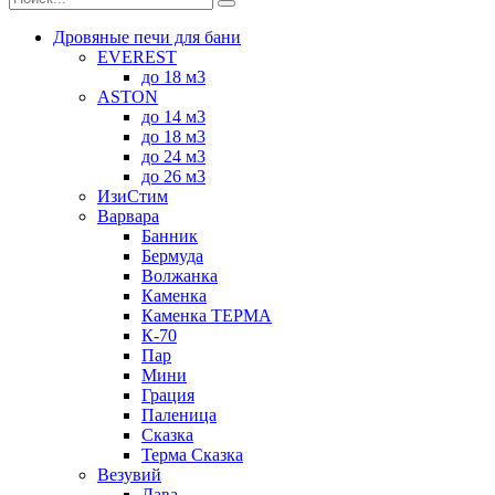
Дровяные печи для бани
EVEREST
до 18 м3
ASTON
до 14 м3
до 18 м3
до 24 м3
до 26 м3
ИзиСтим
Варвара
Банник
Бермуда
Волжанка
Каменка
Каменка ТЕРМА
К-70
Пар
Мини
Грация
Паленица
Сказка
Терма Сказка
Везувий
Лава