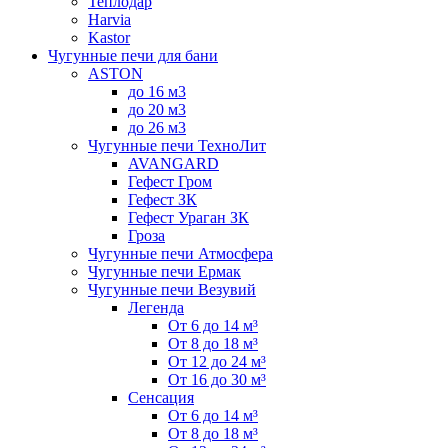
Теплодар
Harvia
Kastor
Чугунные печи для бани
ASTON
до 16 м3
до 20 м3
до 26 м3
Чугунные печи ТехноЛит
AVANGARD
Гефест Гром
Гефест ЗК
Гефест Ураган ЗК
Гроза
Чугунные печи Атмосфера
Чугунные печи Ермак
Чугунные печи Везувий
Легенда
От 6 до 14 м³
От 8 до 18 м³
От 12 до 24 м³
От 16 до 30 м³
Сенсация
От 6 до 14 м³
От 8 до 18 м³