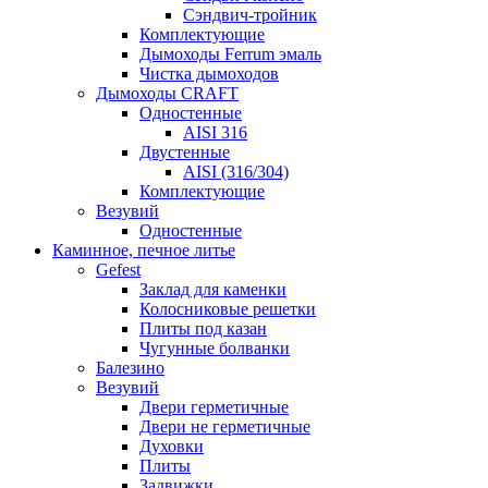
Сэндвич-тройник
Комплектующие
Дымоходы Ferrum эмаль
Чистка дымоходов
Дымоходы CRAFT
Одностенные
AISI 316
Двустенные
AISI (316/304)
Комплектующие
Везувий
Одностенные
Каминное, печное литье
Gefest
Заклад для каменки
Колосниковые решетки
Плиты под казан
Чугунные болванки
Балезино
Везувий
Двери герметичные
Двери не герметичные
Духовки
Плиты
Задвижки