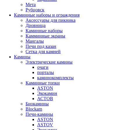
Мета
Рубцовск
Каминные наборы и ограждения
Аксессуары для пикника
Дровница
Каминные наборы
Камминные экраны
Мангалы
Печи под казан
Сетка для камней
Камины
Электрические камины
очаги
порталы
каминокомплекты
Каминные топки
ASTON
Экокамин
АСТОВ
Биокамины
Blockam
Печи-камины
ASTON
АSTOV
Экокамин