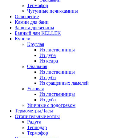
Термофор
Чугунные печи-камины
Освещение
Камни для бани
Защита древесины
Банный чан KELLEK
Купели
Круглая
Из лиственницы
Из дуба
Из кедра
Овальная
Из лиственницы
Из дуба
Из сращенных ламелей
Угловая
Из лиственницы
Из дуба
Уличные с подогревом
Термометры,Часы
Отопительные котлы
Радуга
Теплодар
Термофор