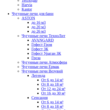
Теплодар
Harvia
Kastor
Чугунные печи для бани
ASTON
до 16 м3
до 20 м3
до 26 м3
Чугунные печи ТехноЛит
AVANGARD
Гефест Гром
Гефест ЗК
Гефест Ураган ЗК
Гроза
Чугунные печи Атмосфера
Чугунные печи Ермак
Чугунные печи Везувий
Легенда
От 6 до 14 м³
От 8 до 18 м³
От 12 до 24 м³
От 16 до 30 м³
Сенсация
От 6 до 14 м³
От 8 до 18 м³