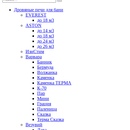
Дровяные печи для бани
EVEREST
до 18 м3
ASTON
до 14 м3
до 18 м3
до 24 м3
до 26 м3
ИзиСтим
Варвара
Банник
Бермуда
Волжанка
Каменка
Каменка ТЕРМА
К-70
Пар
Мини
Грация
Паленица
Сказка
Терма Сказка
Везувий
Лава