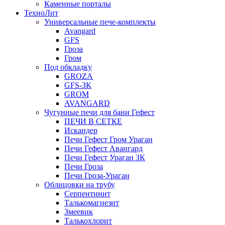
Каменные порталы
ТехноЛит
Универсальные пече-комплекты
Avangard
GFS
Гроза
Гром
Под обкладку
GROZA
GFS-ЗК
GROM
AVANGARD
Чугунные печи для бани Гефест
ПЕЧИ В СЕТКЕ
Искандер
Печи Гефест Гром Ураган
Печи Гефест Авангард
Печи Гефест Ураган ЗК
Печи Гроза
Печи Гроза-Ураган
Облицовки на трубу
Серпентинит
Талькомагнезит
Змеевик
Талькохлорит