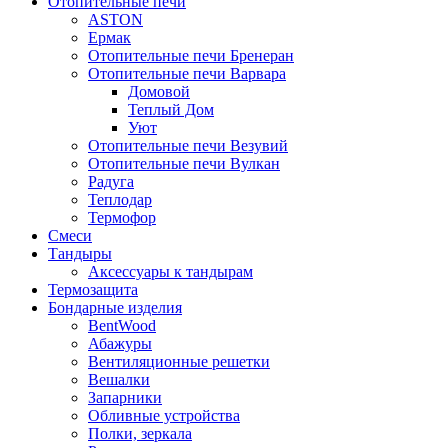
Отопительные печи
ASTON
Ермак
Отопительные печи Бренеран
Отопительные печи Варвара
Домовой
Теплый Дом
Уют
Отопительные печи Везувий
Отопительные печи Вулкан
Радуга
Теплодар
Термофор
Смеси
Тандыры
Аксессуары к тандырам
Термозащита
Бондарные изделия
BentWood
Абажуры
Вентиляционные решетки
Вешалки
Запарники
Обливные устройства
Полки, зеркала