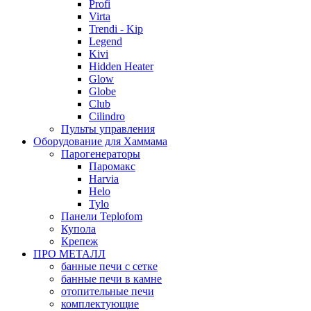
Profi
Virta
Trendi - Kip
Legend
Kivi
Hidden Heater
Glow
Globe
Club
Cilindro
Пульты управления
Оборудование для Хаммама
Парогенераторы
Паромакс
Harvia
Helo
Tylo
Панели Teplofom
Купола
Крепеж
ПРО МЕТАЛЛ
банные печи с сетке
банные печи в камне
отопительные печи
комплектующие