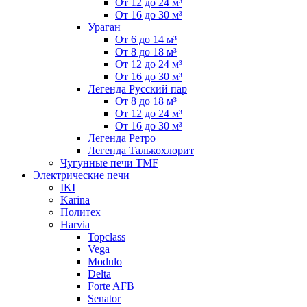
От 12 до 24 м³
От 16 до 30 м³
Ураган
От 6 до 14 м³
От 8 до 18 м³
От 12 до 24 м³
От 16 до 30 м³
Легенда Русский пар
От 8 до 18 м³
От 12 до 24 м³
От 16 до 30 м³
Легенда Ретро
Легенда Талькохлорит
Чугунные печи TMF
Электрические печи
IKI
Karina
Политех
Harvia
Topclass
Vega
Modulo
Delta
Forte AFB
Senator