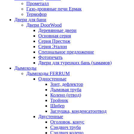
Прометалл
Газо-дровяные печи Ермак
Термофор
Двери для бани
Двери DoorWood
Деревянные двери
Основная серия
Серия Престиж
Серия Эталон
Специальное предложение
Фотопечать
Двери для турецких бань (хамамов)
Дымоходы
Дымоходы FERRUM
Одностенные
Зонт, дефлектор
Дымовая труба
Колено (отвод)
Тройник
Шибер
Заглушка, конденсатоотвод
Двустенные
Оголовок, конус
Сэндвич труба
Сэндвич колено