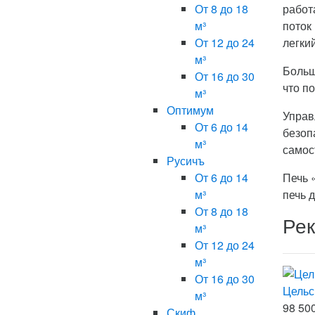
От 8 до 18
работ
м³
поток
От 12 до 24
легки
м³
Больш
От 16 до 30
что п
м³
Оптимум
Управ
От 6 до 14
безоп
м³
самос
Русичъ
От 6 до 14
Печь 
м³
печь 
От 8 до 18
Ре
м³
От 12 до 24
м³
От 16 до 30
Цельс
м³
98 500
Скиф