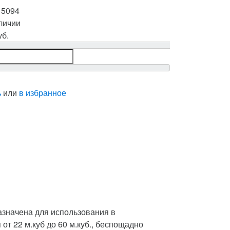
:
5094
личии
уб.
ь
или
в избранное
назначена для использования в
т 22 м.куб до 60 м.куб., беспощадно