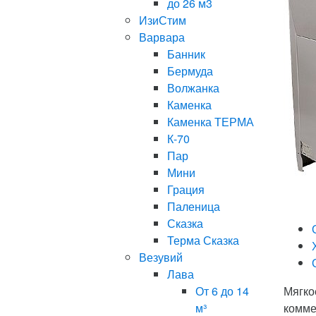
до 26 м3
ИзиСтим
Варвара
Банник
Бермуда
Волжанка
Каменка
Каменка ТЕРМА
К-70
Пар
Мини
Грация
Паленица
Сказка
Терма Сказка
Везувий
Лава
От 6 до 14
Мягко
м³
комме