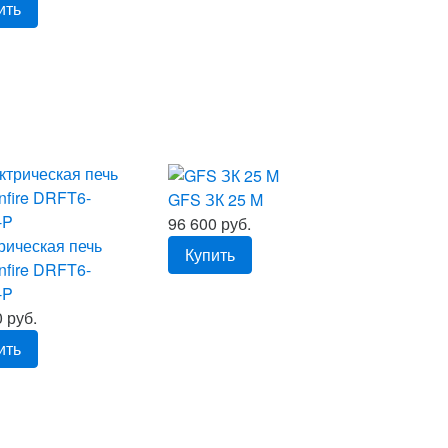
ить
GFS ЗК 25 M
96 600 руб.
рическая печь
Купить
nfire DRFT6-
-P
 руб.
ить