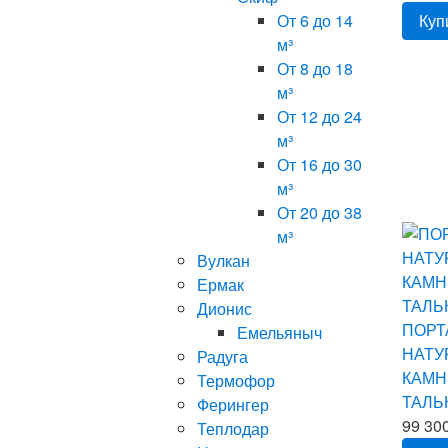
От 6 до 14
Куп
м³
От 8 до 18
м³
От 12 до 24
м³
От 16 до 30
м³
От 20 до 38
м³
Вулкан
Ермак
Дионис
ПОРТ
Емельяныч
НАТУ
Радуга
КАМН
Термофор
ТАЛЬ
Ферингер
99 300
Теплодар