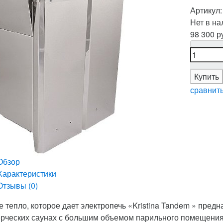
Артикул
Нет в на
98 300 р
Купить
сравнит
Обзор
Характеристики
Отзывы (
0
)
е тепло, которое дает электропечь «Kristina Tandem » пред
рческих саунах с большим объемом парильного помещения о