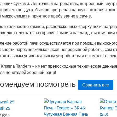
ающих сутками. Ленточный нагреватель, встроенный внутр
 горячего воздуха, быстро прогревая парную, позволяя экон
й микроклимат и приятное пребывание в сауне.
ое количество камней, расположенных сверху печи, нагре
озволяет плескать на горячие камни и наслаждаться мягким
ление работой печи осуществляется при помощи выносного
асности через несколько часов непрерывной работы, сам от
тоятельным универсальным устройством и в комплект элект
«Kristina Tandem » имеет превосходные технические данные
для ценителей хорошей бани!
комендуем посмотреть
Сравнить все
ий 25
Чугунная Банная Печь
 руб.