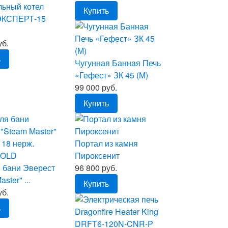
льный котел
Купить
ЭКСПЕРТ-15
уб.
ь
Чугунная Банная Печь
«Гефест» ЗК 45 (М)
99 000 руб.
Купить
Портал из камня
Пироксенит
 бани Эверест
96 800 руб.
ster" ...
Купить
уб.
ь