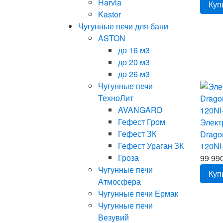
Harvia
Куп
Kastor
Чугунные печи для бани
ASTON
до 16 м3
до 20 м3
до 26 м3
Чугунные печи
ТехноЛит
AVANGARD
Гефест Гром
Элект
Гефест ЗК
Drago
Гефест Ураган ЗК
120NI
Гроза
99 990
Чугунные печи
Куп
Атмосфера
Чугунные печи Ермак
Чугунные печи
Везувий