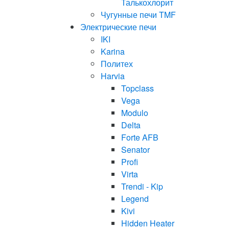
Талькохлорит
Чугунные печи TMF
Электрические печи
IKI
Karina
Политех
Harvia
Topclass
Vega
Modulo
Delta
Forte AFB
Senator
Profi
Virta
Trendi - Kip
Legend
Kivi
Hidden Heater