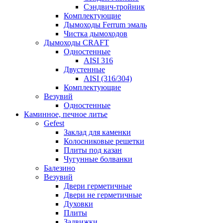
Сэндвич-тройник
Комплектующие
Дымоходы Ferrum эмаль
Чистка дымоходов
Дымоходы CRAFT
Одностенные
AISI 316
Двустенные
AISI (316/304)
Комплектующие
Везувий
Одностенные
Каминное, печное литье
Gefest
Заклад для каменки
Колосниковые решетки
Плиты под казан
Чугунные болванки
Балезино
Везувий
Двери герметичные
Двери не герметичные
Духовки
Плиты
Задвижки