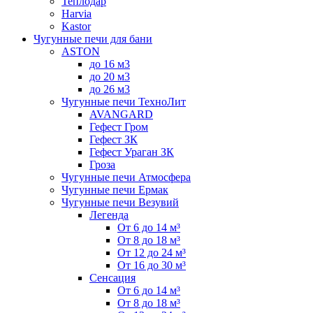
Теплодар
Harvia
Kastor
Чугунные печи для бани
ASTON
до 16 м3
до 20 м3
до 26 м3
Чугунные печи ТехноЛит
AVANGARD
Гефест Гром
Гефест ЗК
Гефест Ураган ЗК
Гроза
Чугунные печи Атмосфера
Чугунные печи Ермак
Чугунные печи Везувий
Легенда
От 6 до 14 м³
От 8 до 18 м³
От 12 до 24 м³
От 16 до 30 м³
Сенсация
От 6 до 14 м³
От 8 до 18 м³