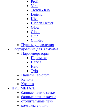
Profi
Virta
Trendi - Kip
Legend
Kivi
Hidden Heater
Glow
Globe
Club
Cilindro
Пульты управления
Оборудование для Хаммама
Парогенераторы
Паромакс
Harvia
Helo
Tylo
Панели Teplofom
Купола
Крепеж
ПРО МЕТАЛЛ
банные печи с сетке
банные печи в камне
отопительные печи
комплектующие