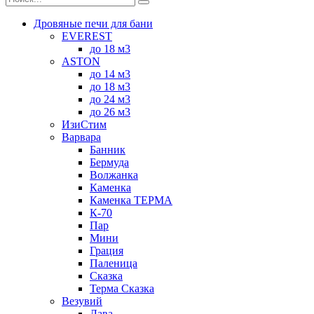
Дровяные печи для бани
EVEREST
до 18 м3
ASTON
до 14 м3
до 18 м3
до 24 м3
до 26 м3
ИзиСтим
Варвара
Банник
Бермуда
Волжанка
Каменка
Каменка ТЕРМА
К-70
Пар
Мини
Грация
Паленица
Сказка
Терма Сказка
Везувий
Лава