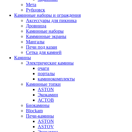
Мета
Рубцовск
Каминные наборы и ограждения
Аксессуары для пикника
Дровница
Каминные наборы
Камминные экраны
Мангалы
Печи под казан
Сетка для камней
Камины
Электрические камины
очаги
порталы
каминокомплекты
Каминные топки
ASTON
Экокамин
АСТОВ
Биокамины
Blockam
Печи-камины
ASTON
АSTOV
Экокамин