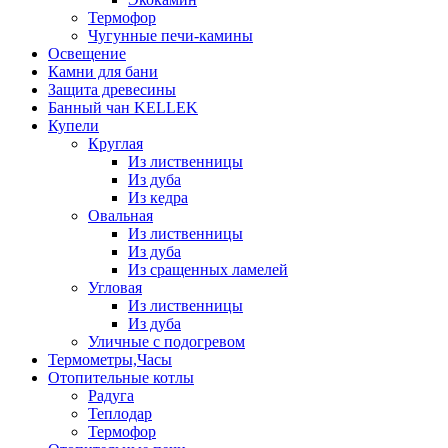
Термофор
Чугунные печи-камины
Освещение
Камни для бани
Защита древесины
Банный чан KELLEK
Купели
Круглая
Из лиственницы
Из дуба
Из кедра
Овальная
Из лиственницы
Из дуба
Из сращенных ламелей
Угловая
Из лиственницы
Из дуба
Уличные с подогревом
Термометры,Часы
Отопительные котлы
Радуга
Теплодар
Термофор