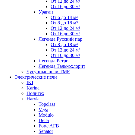
От 12 до 24 м³
От 16 до 30 м³
Ураган
От 6 до 14 м³
От 8 до 18 м³
От 12 до 24 м³
От 16 до 30 м³
Легенда Русский пар
От 8 до 18 м³
От 12 до 24 м³
От 16 до 30 м³
Легенда Ретро
Легенда Талькохлорит
Чугунные печи TMF
Электрические печи
IKI
Karina
Политех
Harvia
Topclass
Vega
Modulo
Delta
Forte AFB
Senator