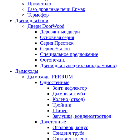
Прометалл
Газо-дровяные печи Ермак
Термофор
Двери для бани
Двери DoorWood
Деревянные двери
Основная серия
Серия Престиж
Серия Эталон
Специальное предложение
Фотопечать
Двери для турецких бань (хамамов)
Дымоходы
Дымоходы FERRUM
Одностенные
Зонт, дефлектор
Дымовая труба
Колено (отвод)
Тройник
Шибер
Заглушка, конденсатоотвод
Двустенные
Оголовок, конус
Сэндвич труба
Сэндвич колено