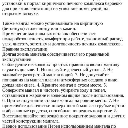
установки в портал кирпичного печного комплекса барбекю
для приготовления пищи на углях вне помещений, на
открытом воздухе.
Также мангал можно устанавливать на кирпичную
(бетонную) столешницу или в камин.
Применение мангальных вставок обеспечивает
пожаробезопасность, комфорт при работе, экономный расход
угля, чистоту, эстетику и долговечность печных комплексов.
Правила эксплуатации
Долгая жизнь мангала обеспечивается его правильной
эксплуатацией.
Соблюдение нескольких простых правил позволит мангалу
служить дольше. 1. Используйте древесный уголь. 2. Не
заливайте разогретый мангал водой. 3. Не допускайте
попадания на мангал влаги и атмосферных осадков в виде
дождя или снега. 4. Храните мангал в сухом месте. 5.
Содержите мангал в чистоте, убирайте золу и пепел,
оставшиеся в жаровне и зольном ящике после использования.
6. При эксплуатации ставьте мангал на ровное место. 7. Не
применяйте для очистки поверхностей мангала грубые щётки
и абразивные средства, способные повредить покрытие. 8.
Восстанавливайте повреждённое покрытие жаровни и других
частей конструкции мангала.
Первое использование Перед использованием мангала по