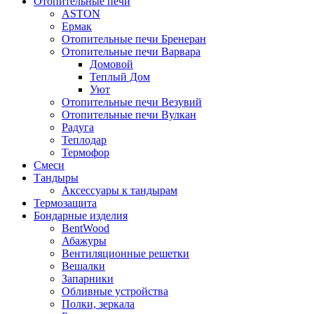
Отопительные печи
ASTON
Ермак
Отопительные печи Бренеран
Отопительные печи Варвара
Домовой
Теплый Дом
Уют
Отопительные печи Везувий
Отопительные печи Вулкан
Радуга
Теплодар
Термофор
Смеси
Тандыры
Аксессуары к тандырам
Термозащита
Бондарные изделия
BentWood
Абажуры
Вентиляционные решетки
Вешалки
Запарники
Обливные устройства
Полки, зеркала