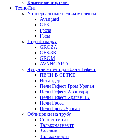
Каменные порталы
ТехноЛит
Универсальные пече-комплекты
Avangard
GFS
Гроза
Гром
Под обкладку
GROZA
GFS-ЗК
GROM
AVANGARD
Чугунные печи для бани Гефест
ПЕЧИ В СЕТКЕ
Искандер
Печи Гефест Гром Ураган
Печи Гефест Авангард
Печи Гефест Ураган ЗК
Печи Гроза
Печи Гроза-Ураган
Облицовки на трубу
Серпентинит
Талькомагнезит
Змеевик
Талькохлорит