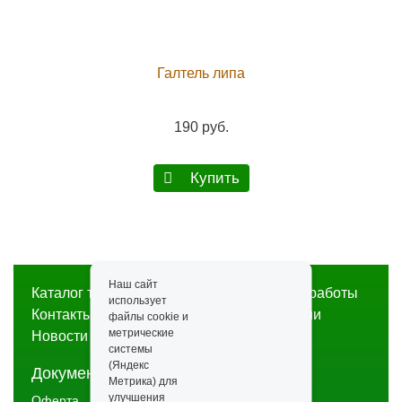
Галтель липа
190 руб.
Купить
Наш сайт
Каталог товаров
Строительство
Наши работы
использует
Контакты
Доставка и оплата
О компании
файлы cookie и
метрические
Новости
Статьи
системы
(Яндекс
Документы
Метрика) для
улучшения
Оферта