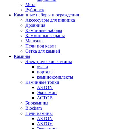
Мета
Рубцовск
Каминные наборы и ограждения
Аксессуары для пикника
Дровница
Каминные наборы
Камминные экраны
Мангалы
Печи под казан
Сетка для камней
Камины
Электрические камины
очаги
порталы
каминокомплекты
Каминные топки
ASTON
Экокамин
АСТОВ
Биокамины
Blockam
Печи-камины
ASTON
АSTOV
Экокамин