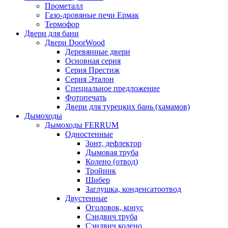
Прометалл
Газо-дровяные печи Ермак
Термофор
Двери для бани
Двери DoorWood
Деревянные двери
Основная серия
Серия Престиж
Серия Эталон
Специальное предложение
Фотопечать
Двери для турецких бань (хамамов)
Дымоходы
Дымоходы FERRUM
Одностенные
Зонт, дефлектор
Дымовая труба
Колено (отвод)
Тройник
Шибер
Заглушка, конденсатоотвод
Двустенные
Оголовок, конус
Сэндвич труба
Сэндвич колено