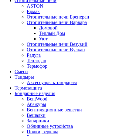
Отопительные печи
ASTON
Ермак
Отопительные печи Бренеран
Отопительные печи Варвара
Домовой
Теплый Дом
Уют
Отопительные печи Везувий
Отопительные печи Вулкан
Радуга
Теплодар
Термофор
Смеси
Тандыры
Аксессуары к тандырам
Термозащита
Бондарные изделия
BentWood
Абажуры
Вентиляционные решетки
Вешалки
Запарники
Обливные устройства
Полки, зеркала