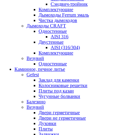
Сэндвич-тройник
Комплектующие
Дымоходы Ferrum эмаль
Чистка дымоходов
Дымоходы CRAFT
Одностенные
AISI 316
Двустенные
AISI (316/304)
Комплектующие
Везувий
Одностенные
Каминное, печное литье
Gefest
Заклад для каменки
Колосниковые решетки
Плиты под казан
Чугунные болванки
Балезино
Везувий
Двери герметичные
Двери не герметичные
Духовки
Плиты
Задвижки