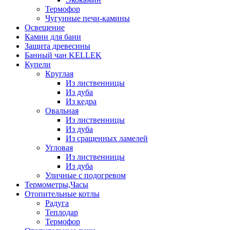
Термофор
Чугунные печи-камины
Освещение
Камни для бани
Защита древесины
Банный чан KELLEK
Купели
Круглая
Из лиственницы
Из дуба
Из кедра
Овальная
Из лиственницы
Из дуба
Из сращенных ламелей
Угловая
Из лиственницы
Из дуба
Уличные с подогревом
Термометры,Часы
Отопительные котлы
Радуга
Теплодар
Термофор