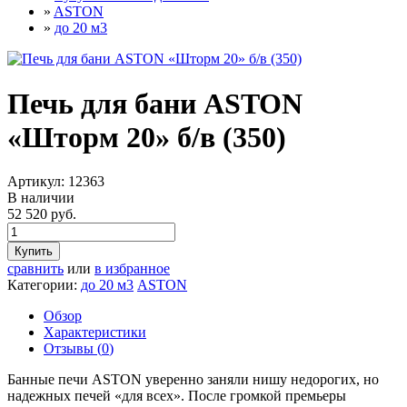
»
ASTON
»
до 20 м3
Печь для бани ASTON
«Шторм 20» б/в (350)
Артикул:
12363
В наличии
52 520 руб.
Купить
сравнить
или
в избранное
Категории:
до 20 м3
ASTON
Обзор
Характеристики
Отзывы (
0
)
Банные печи ASTON уверенно заняли нишу недорогих, но
надежных печей «для всех». После громкой премьеры