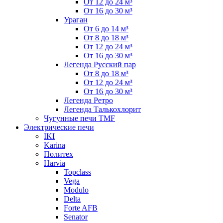
От 12 до 24 м³
От 16 до 30 м³
Ураган
От 6 до 14 м³
От 8 до 18 м³
От 12 до 24 м³
От 16 до 30 м³
Легенда Русский пар
От 8 до 18 м³
От 12 до 24 м³
От 16 до 30 м³
Легенда Ретро
Легенда Талькохлорит
Чугунные печи TMF
Электрические печи
IKI
Karina
Политех
Harvia
Topclass
Vega
Modulo
Delta
Forte AFB
Senator