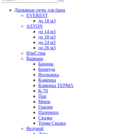
Дровяные печи для бани
EVEREST
до 18 м3
ASTON
до 14 м3
до 18 м3
до 24 м3
до 26 м3
ИзиСтим
Варвара
Банник
Бермуда
Волжанка
Каменка
Каменка ТЕРМА
К-70
Пар
Мини
Грация
Паленица
Сказка
Терма Сказка
Везувий
Лава