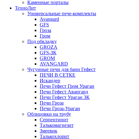
Каменные порталы
ТехноЛит
Универсальные пече-комплекты
Avangard
GFS
Гроза
Гром
Под обкладку
GROZA
GFS-ЗК
GROM
AVANGARD
Чугунные печи для бани Гефест
ПЕЧИ В СЕТКЕ
Искандер
Печи Гефест Гром Ураган
Печи Гефест Авангард
Печи Гефест Ураган ЗК
Печи Гроза
Печи Гроза-Ураган
Облицовки на трубу
Серпентинит
Талькомагнезит
Змеевик
Талькохлорит