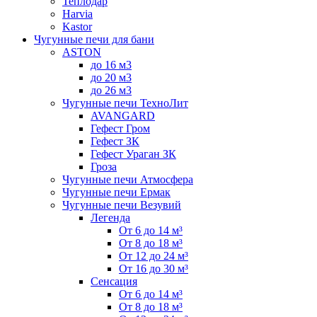
Теплодар
Harvia
Kastor
Чугунные печи для бани
ASTON
до 16 м3
до 20 м3
до 26 м3
Чугунные печи ТехноЛит
AVANGARD
Гефест Гром
Гефест ЗК
Гефест Ураган ЗК
Гроза
Чугунные печи Атмосфера
Чугунные печи Ермак
Чугунные печи Везувий
Легенда
От 6 до 14 м³
От 8 до 18 м³
От 12 до 24 м³
От 16 до 30 м³
Сенсация
От 6 до 14 м³
От 8 до 18 м³