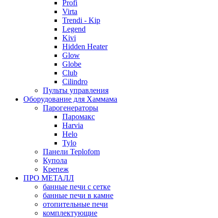
Profi
Virta
Trendi - Kip
Legend
Kivi
Hidden Heater
Glow
Globe
Club
Cilindro
Пульты управления
Оборудование для Хаммама
Парогенераторы
Паромакс
Harvia
Helo
Tylo
Панели Teplofom
Купола
Крепеж
ПРО МЕТАЛЛ
банные печи с сетке
банные печи в камне
отопительные печи
комплектующие