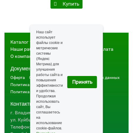
Купить
Наш сайт
использует
Каталог товаров
Строительство
файлы cookie и
метрические
Наши работы
Контакты
Доставка и оплата
системы
О компании
Новости
Статьи
(Яндекс
Метрика) для
Документы
улучшения
работы сайта и
Оферта
Согласие на обработку персональных данных
повышения
Принять
Политика конфидициальности
эффективности
и удобства.
Политика использования cookie
Продолжая
использовать
Контакты:
сайт, Вы
г. Владимир, ТК "ТАНДЕМ"
соглашаетесь
на
ул. Куйбышева д.26Ж, секция ЗС-2
использование
Телефон:
+7 (915) 779-03-09
cookie-файлов.