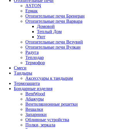
Отопительные печи
ASTON
Ермак
Отопительные печи Бренеран
Отопительные печи Варвара
Домовой
Теплый Дом
Уют
Отопительные печи Везувий
Отопительные печи Вулкан
Радуга
Теплодар
Термофор
Смеси
Тандыры
Аксессуары к тандырам
Термозащита
Бондарные изделия
BentWood
Абажуры
Вентиляционные решетки
Вешалки
Запарники
Обливные устройства
Полки, зеркала