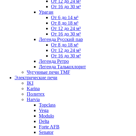
От 12 до 24 м³
От 16 до 30 м³
Ураган
От 6 до 14 м³
От 8 до 18 м³
От 12 до 24 м³
От 16 до 30 м³
Легенда Русский пар
От 8 до 18 м³
От 12 до 24 м³
От 16 до 30 м³
Легенда Ретро
Легенда Талькохлорит
Чугунные печи TMF
Электрические печи
IKI
Karina
Политех
Harvia
Topclass
Vega
Modulo
Delta
Forte AFB
Senator