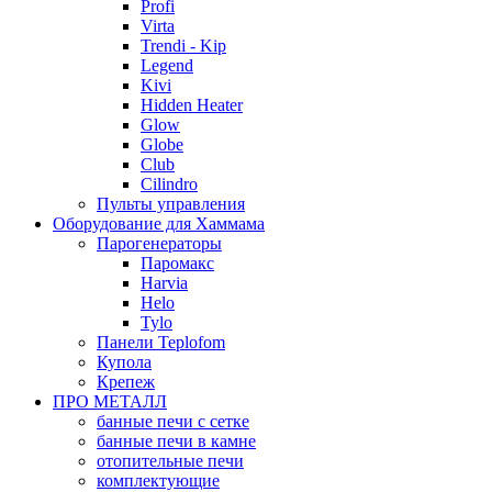
Profi
Virta
Trendi - Kip
Legend
Kivi
Hidden Heater
Glow
Globe
Club
Cilindro
Пульты управления
Оборудование для Хаммама
Парогенераторы
Паромакс
Harvia
Helo
Tylo
Панели Teplofom
Купола
Крепеж
ПРО МЕТАЛЛ
банные печи с сетке
банные печи в камне
отопительные печи
комплектующие