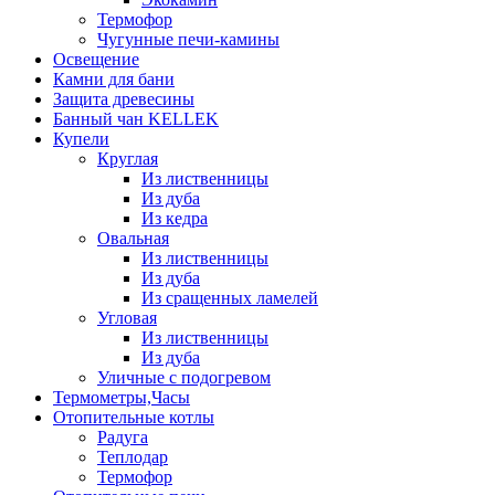
Термофор
Чугунные печи-камины
Освещение
Камни для бани
Защита древесины
Банный чан KELLEK
Купели
Круглая
Из лиственницы
Из дуба
Из кедра
Овальная
Из лиственницы
Из дуба
Из сращенных ламелей
Угловая
Из лиственницы
Из дуба
Уличные с подогревом
Термометры,Часы
Отопительные котлы
Радуга
Теплодар
Термофор