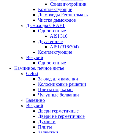
Сэндвич-тройник
Комплектующие
Дымоходы Ferrum эмаль
Чистка дымоходов
Дымоходы CRAFT
Одностенные
AISI 316
Двустенные
AISI (316/304)
Комплектующие
Везувий
Одностенные
Каминное, печное литье
Gefest
Заклад для каменки
Колосниковые решетки
Плиты под казан
Чугунные болванки
Балезино
Везувий
Двери герметичные
Двери не герметичные
Духовки
Плиты
Задвижки