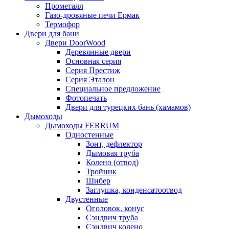
Прометалл
Газо-дровяные печи Ермак
Термофор
Двери для бани
Двери DoorWood
Деревянные двери
Основная серия
Серия Престиж
Серия Эталон
Специальное предложение
Фотопечать
Двери для турецких бань (хамамов)
Дымоходы
Дымоходы FERRUM
Одностенные
Зонт, дефлектор
Дымовая труба
Колено (отвод)
Тройник
Шибер
Заглушка, конденсатоотвод
Двустенные
Оголовок, конус
Сэндвич труба
Сэндвич колено