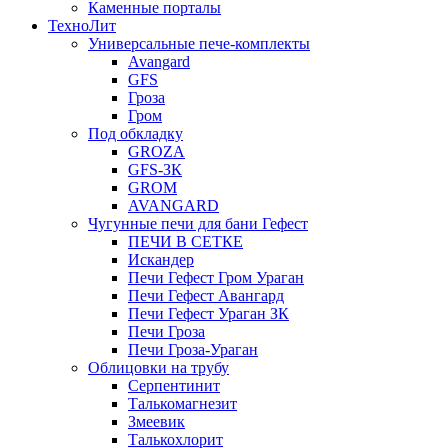
Каменные порталы
ТехноЛит
Универсальные пече-комплекты
Avangard
GFS
Гроза
Гром
Под обкладку
GROZA
GFS-ЗК
GROM
AVANGARD
Чугунные печи для бани Гефест
ПЕЧИ В СЕТКЕ
Искандер
Печи Гефест Гром Ураган
Печи Гефест Авангард
Печи Гефест Ураган ЗК
Печи Гроза
Печи Гроза-Ураган
Облицовки на трубу
Серпентинит
Талькомагнезит
Змеевик
Талькохлорит