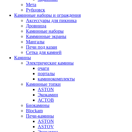
Мета
Рубцовск
Каминные наборы и ограждения
Аксессуары для пикника
Дровница
Каминные наборы
Камминные экраны
Мангалы
Печи под казан
Сетка для камней
Камины
Электрические камины
очаги
порталы
каминокомплекты
Каминные топки
ASTON
Экокамин
АСТОВ
Биокамины
Blockam
Печи-камины
ASTON
АSTOV
Экокамин