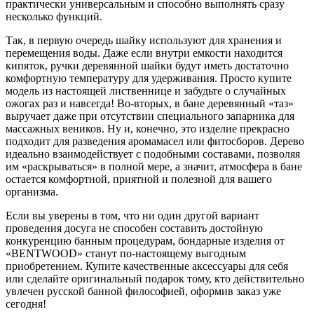
практически универсальным и способно выполнять сразу
несколько функций.
Так, в первую очередь шайку используют для хранения и
перемещения воды. Даже если внутри емкости находится
кипяток, ручки деревянной шайки будут иметь достаточно
комфортную температуру для удерживания. Просто купите
модель из настоящей лиственнице и забудьте о случайных
ожогах раз и навсегда! Во-вторых, в бане деревянный «таз»
выручает даже при отсутствии специального запарника для
массажных веников. Ну и, конечно, это изделие прекрасно
подходит для разведения аромамасел или фитосборов. Дерево
идеально взаимодействует с подобными составами, позволяя
им «раскрываться» в полной мере, а значит, атмосфера в бане
остается комфортной, приятной и полезной для вашего
организма.
Если вы уверены в том, что ни один другой вариант
проведения досуга не способен составить достойную
конкуренцию банным процедурам, бондарные изделия от
«BENTWOOD» станут по-настоящему выгодным
приобретением. Купите качественные аксессуары для себя
или сделайте оригинальный подарок тому, кто действительно
увлечен русской банной философией, оформив заказ уже
сегодня!