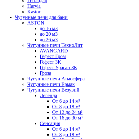
Теплодар
Harvia
Kastor
Чугунные печи для бани
ASTON
до 16 м3
до 20 м3
до 26 м3
Чугунные печи ТехноЛит
AVANGARD
Гефест Гром
Гефест ЗК
Гефест Ураган ЗК
Гроза
Чугунные печи Атмосфера
Чугунные печи Ермак
Чугунные печи Везувий
Легенда
От 6 до 14 м³
От 8 до 18 м³
От 12 до 24 м³
От 16 до 30 м³
Сенсация
От 6 до 14 м³
От 8 до 18 м³