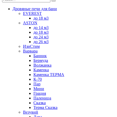
Дровяные печи для бани
EVEREST
до 18 м3
ASTON
до 14 м3
до 18 м3
до 24 м3
до 26 м3
ИзиСтим
Варвара
Банник
Бермуда
Волжанка
Каменка
Каменка ТЕРМА
К-70
Пар
Мини
Грация
Паленица
Сказка
Терма Сказка
Везувий
Лава