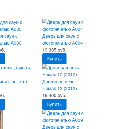
я саун с
Дверь для саун с
атью А003
фотопечатью А004
уб.
19 335 руб.
ь
Купить
инит, высота
Дровяная печь
Ермак-12 (2012)
уб.
19 400 руб.
ь
Купить
Дверь для саун с