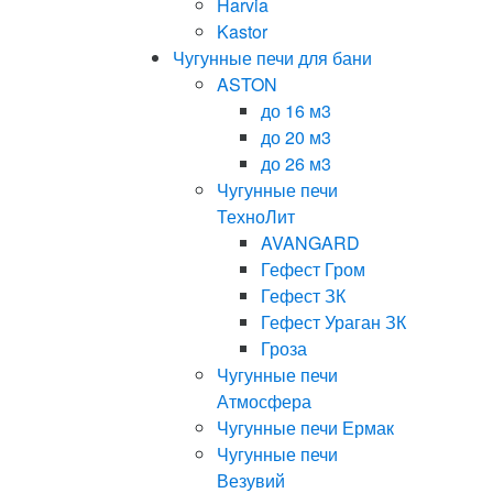
Harvia
Kastor
Чугунные печи для бани
ASTON
до 16 м3
до 20 м3
до 26 м3
Чугунные печи
ТехноЛит
AVANGARD
Гефест Гром
Гефест ЗК
Гефест Ураган ЗК
Гроза
Чугунные печи
Атмосфера
Чугунные печи Ермак
Чугунные печи
Везувий