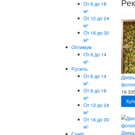
Ре
От 8 до 18
м³
От 12 до 24
м³
От 16 до 30
м³
Оптимум
От 6 до 14
м³
Русичъ
От 6 до 14
Дверь
м³
фотоп
От 8 до 18
19 335
м³
Куп
От 12 до 24
м³
От 16 до 30
м³
Дверь
Скиф