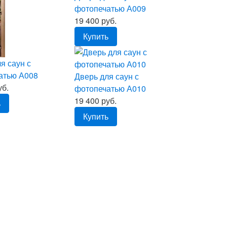
фотопечатью А009
19 400 руб.
Купить
я саун с
атью А008
Дверь для саун с
уб.
фотопечатью А010
19 400 руб.
ь
Купить