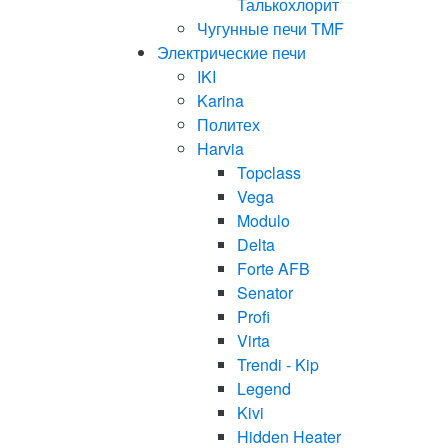
Талькохлорит
Чугунные печи TMF
Электрические печи
IKI
Karina
Политех
Harvia
Topclass
Vega
Modulo
Delta
Forte AFB
Senator
Profi
Virta
Trendi - Kip
Legend
Kivi
Hidden Heater