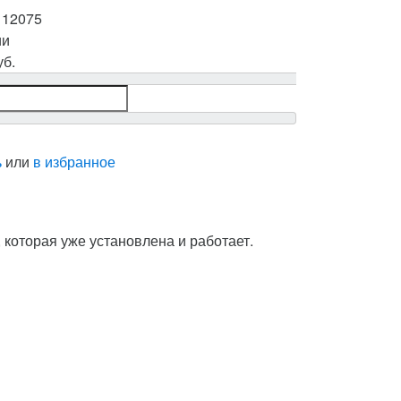
:
12075
ии
уб.
ь
или
в избранное
, которая уже установлена и работает.