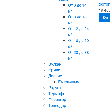
фотоп
От 6 до 14
19 400
м³
От 8 до 18
Куп
м³
От 12 до 24
м³
От 16 до 30
м³
От 20 до 38
м³
Вулкан
Ермак
Дионис
Емельяныч
Радуга
Термофор
Ферингер
Теплодар