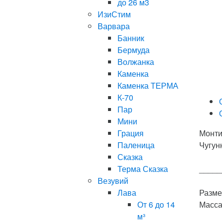
до 26 м3
ИзиСтим
Варвара
Банник
Бермуда
Волжанка
Каменка
Каменка ТЕРМА
К-70
Пар
Мини
Грация
Монти
Паленица
Чугун
Сказка
Терма Сказка
_____
Везувий
Лава
Разме
От 6 до 14
Масса 
м³