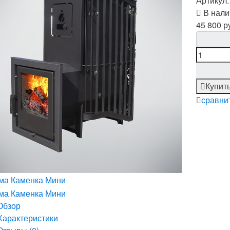
Артикул
В нали
45 800 р
Купит
сравни
Обзор
Характеристики