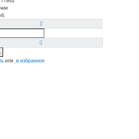
:
11952
чии
уб.
ь
ть
или
в избранное