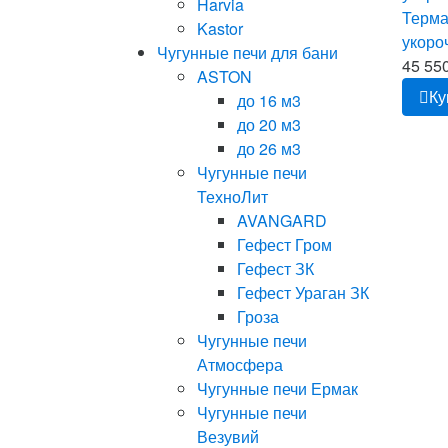
Harvia
Терма
Kastor
укоро
Чугунные печи для бани
45 550
ASTON
Ку
до 16 м3
до 20 м3
до 26 м3
Чугунные печи
ТехноЛит
AVANGARD
Гефест Гром
Гефест ЗК
Гефест Ураган ЗК
Гроза
Чугунные печи
Атмосфера
Чугунные печи Ермак
Чугунные печи
Везувий