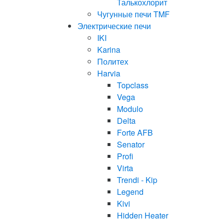
Талькохлорит
Чугунные печи TMF
Электрические печи
IKI
Karina
Политех
Harvia
Topclass
Vega
Modulo
Delta
Forte AFB
Senator
Profi
Virta
Trendi - Kip
Legend
Kivi
Hidden Heater