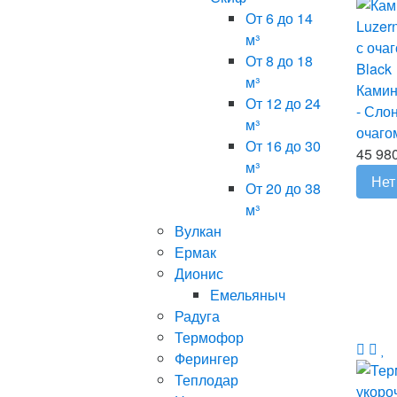
От 6 до 14
м³
От 8 до 18
м³
Камин
От 12 до 24
- Сло
м³
очагом
От 16 до 30
45 980
м³
Нет
От 20 до 38
м³
Вулкан
Ермак
Дионис
Емельяныч
Радуга
Термофор
Ферингер
Теплодар