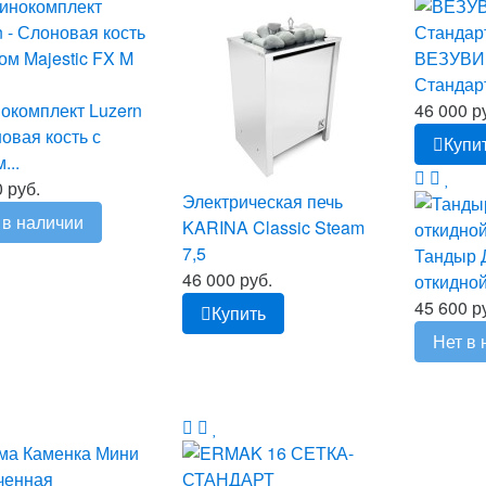
ВЕЗУВИ
Стандарт
окомплект Luzern
46 000 р
новая кость с
Купи
...
 руб.
Электрическая печь
 в наличии
KARINA Classic Steam
7,5
Тандыр 
46 000 руб.
откидно
45 600 р
Купить
Нет в 