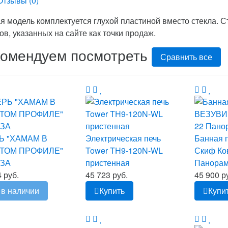
Отзывы (
0
)
я модель комплектуется глухой пластиной вместо стекла. С
ов, указанных на сайте как точки продаж.
комендуем посмотреть
Сравнить все
Ь "ХАМАМ В
Электрическая печь
Банная 
ТОМ ПРОФИЛЕ"
Tower TH9-120N-WL
Скиф Ко
ЗА
пристенная
Панорам
 руб.
45 723 руб.
45 900 р
 в наличии
Купить
Купи