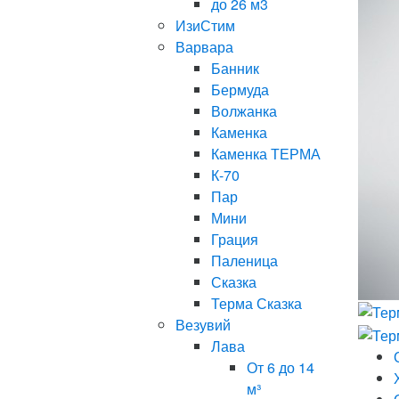
до 26 м3
ИзиСтим
Варвара
Банник
Бермуда
Волжанка
Каменка
Каменка ТЕРМА
К-70
Пар
Мини
Грация
Паленица
Сказка
Терма Сказка
Везувий
Лава
От 6 до 14
м³