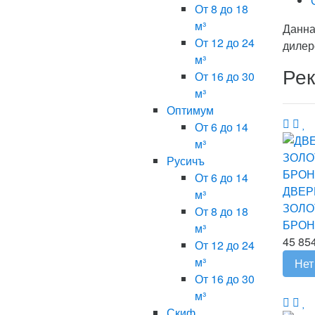
От 8 до 18
м³
Данна
От 12 до 24
дилер
м³
Ре
От 16 до 30
м³
Оптимум
От 6 до 14
м³
Русичъ
От 6 до 14
ДВЕР
м³
ЗОЛО
От 8 до 18
БРОН
м³
45 854
От 12 до 24
м³
Нет
От 16 до 30
м³
Скиф