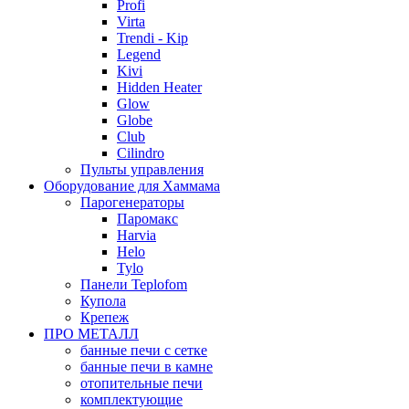
Profi
Virta
Trendi - Kip
Legend
Kivi
Hidden Heater
Glow
Globe
Club
Cilindro
Пульты управления
Оборудование для Хаммама
Парогенераторы
Паромакс
Harvia
Helo
Tylo
Панели Teplofom
Купола
Крепеж
ПРО МЕТАЛЛ
банные печи с сетке
банные печи в камне
отопительные печи
комплектующие