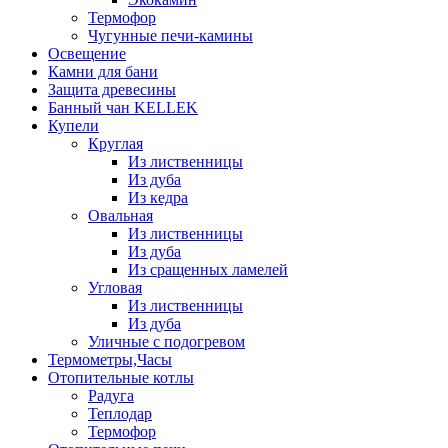
Термофор
Чугунные печи-камины
Освещение
Камни для бани
Защита древесины
Банный чан KELLEK
Купели
Круглая
Из лиственницы
Из дуба
Из кедра
Овальная
Из лиственницы
Из дуба
Из сращенных ламелей
Угловая
Из лиственницы
Из дуба
Уличные с подогревом
Термометры,Часы
Отопительные котлы
Радуга
Теплодар
Термофор