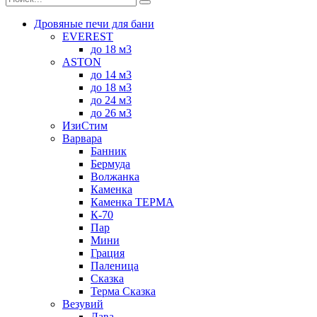
Дровяные печи для бани
EVEREST
до 18 м3
ASTON
до 14 м3
до 18 м3
до 24 м3
до 26 м3
ИзиСтим
Варвара
Банник
Бермуда
Волжанка
Каменка
Каменка ТЕРМА
К-70
Пар
Мини
Грация
Паленица
Сказка
Терма Сказка
Везувий
Лава