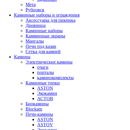
Мета
Рубцовск
Каминные наборы и ограждения
Аксессуары для пикника
Дровница
Каминные наборы
Камминные экраны
Мангалы
Печи под казан
Сетка для камней
Камины
Электрические камины
очаги
порталы
каминокомплекты
Каминные топки
ASTON
Экокамин
АСТОВ
Биокамины
Blockam
Печи-камины
ASTON
АSTOV
Экокамин