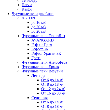
Теплодар
Harvia
Kastor
Чугунные печи для бани
ASTON
до 16 м3
до 20 м3
до 26 м3
Чугунные печи ТехноЛит
AVANGARD
Гефест Гром
Гефест ЗК
Гефест Ураган ЗК
Гроза
Чугунные печи Атмосфера
Чугунные печи Ермак
Чугунные печи Везувий
Легенда
От 6 до 14 м³
От 8 до 18 м³
От 12 до 24 м³
От 16 до 30 м³
Сенсация
От 6 до 14 м³
От 8 до 18 м³