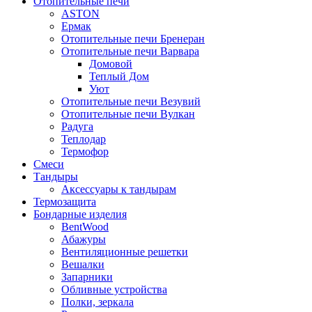
Отопительные печи
ASTON
Ермак
Отопительные печи Бренеран
Отопительные печи Варвара
Домовой
Теплый Дом
Уют
Отопительные печи Везувий
Отопительные печи Вулкан
Радуга
Теплодар
Термофор
Смеси
Тандыры
Аксессуары к тандырам
Термозащита
Бондарные изделия
BentWood
Абажуры
Вентиляционные решетки
Вешалки
Запарники
Обливные устройства
Полки, зеркала