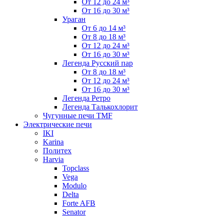
От 12 до 24 м³
От 16 до 30 м³
Ураган
От 6 до 14 м³
От 8 до 18 м³
От 12 до 24 м³
От 16 до 30 м³
Легенда Русский пар
От 8 до 18 м³
От 12 до 24 м³
От 16 до 30 м³
Легенда Ретро
Легенда Талькохлорит
Чугунные печи TMF
Электрические печи
IKI
Karina
Политех
Harvia
Topclass
Vega
Modulo
Delta
Forte AFB
Senator