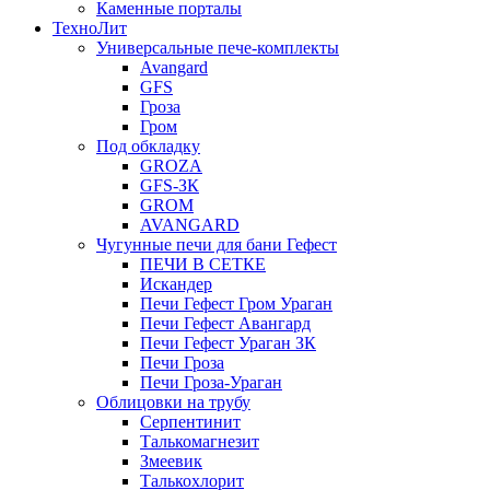
Каменные порталы
ТехноЛит
Универсальные пече-комплекты
Avangard
GFS
Гроза
Гром
Под обкладку
GROZA
GFS-ЗК
GROM
AVANGARD
Чугунные печи для бани Гефест
ПЕЧИ В СЕТКЕ
Искандер
Печи Гефест Гром Ураган
Печи Гефест Авангард
Печи Гефест Ураган ЗК
Печи Гроза
Печи Гроза-Ураган
Облицовки на трубу
Серпентинит
Талькомагнезит
Змеевик
Талькохлорит