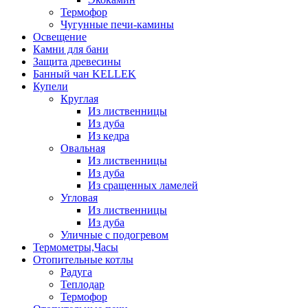
Термофор
Чугунные печи-камины
Освещение
Камни для бани
Защита древесины
Банный чан KELLEK
Купели
Круглая
Из лиственницы
Из дуба
Из кедра
Овальная
Из лиственницы
Из дуба
Из сращенных ламелей
Угловая
Из лиственницы
Из дуба
Уличные с подогревом
Термометры,Часы
Отопительные котлы
Радуга
Теплодар
Термофор