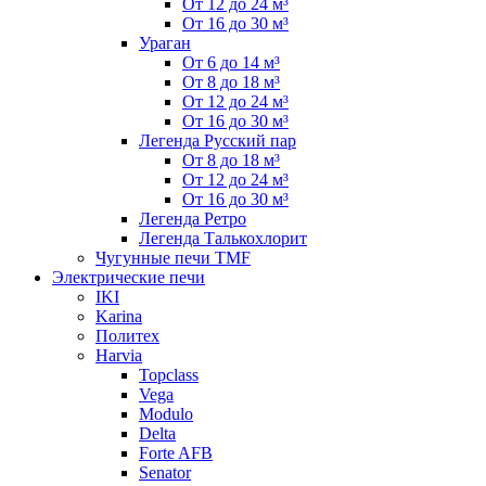
От 12 до 24 м³
От 16 до 30 м³
Ураган
От 6 до 14 м³
От 8 до 18 м³
От 12 до 24 м³
От 16 до 30 м³
Легенда Русский пар
От 8 до 18 м³
От 12 до 24 м³
От 16 до 30 м³
Легенда Ретро
Легенда Талькохлорит
Чугунные печи TMF
Электрические печи
IKI
Karina
Политех
Harvia
Topclass
Vega
Modulo
Delta
Forte AFB
Senator