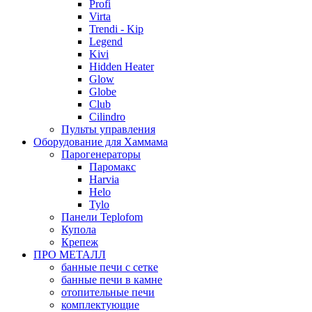
Profi
Virta
Trendi - Kip
Legend
Kivi
Hidden Heater
Glow
Globe
Club
Cilindro
Пульты управления
Оборудование для Хаммама
Парогенераторы
Паромакс
Harvia
Helo
Tylo
Панели Teplofom
Купола
Крепеж
ПРО МЕТАЛЛ
банные печи с сетке
банные печи в камне
отопительные печи
комплектующие