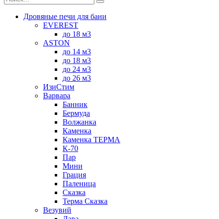
Дровяные печи для бани
EVEREST
до 18 м3
ASTON
до 14 м3
до 18 м3
до 24 м3
до 26 м3
ИзиСтим
Варвара
Банник
Бермуда
Волжанка
Каменка
Каменка ТЕРМА
К-70
Пар
Мини
Грация
Паленица
Сказка
Терма Сказка
Везувий
Лава