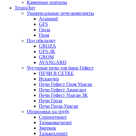
Каменные порталы
ТехноЛит
Универсальные пече-комплекты
Avangard
GFS
Гроза
Гром
Под обкладку
GROZA
GFS-ЗК
GROM
AVANGARD
Чугунные печи для бани Гефест
ПЕЧИ В СЕТКЕ
Искандер
Печи Гефест Гром Ураган
Печи Гефест Авангард
Печи Гефест Ураган ЗК
Печи Гроза
Печи Гроза-Ураган
Облицовки на трубу
Серпентинит
Талькомагнезит
Змеевик
Талькохлорит