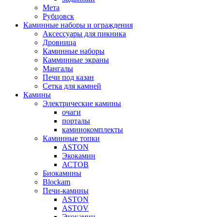
Мета
Рубцовск
Каминные наборы и ограждения
Аксессуары для пикника
Дровница
Каминные наборы
Камминные экраны
Мангалы
Печи под казан
Сетка для камней
Камины
Электрические камины
очаги
порталы
каминокомплекты
Каминные топки
ASTON
Экокамин
АСТОВ
Биокамины
Blockam
Печи-камины
ASTON
АSTOV
Экокамин