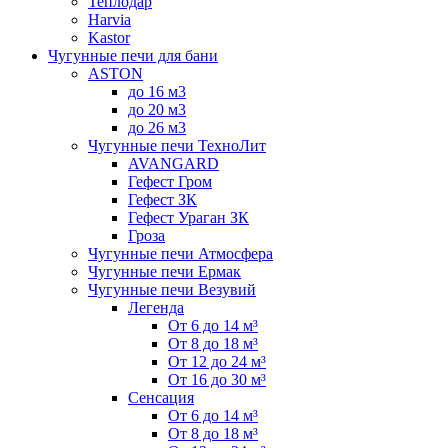
Теплодар
Harvia
Kastor
Чугунные печи для бани
ASTON
до 16 м3
до 20 м3
до 26 м3
Чугунные печи ТехноЛит
AVANGARD
Гефест Гром
Гефест ЗК
Гефест Ураган ЗК
Гроза
Чугунные печи Атмосфера
Чугунные печи Ермак
Чугунные печи Везувий
Легенда
От 6 до 14 м³
От 8 до 18 м³
От 12 до 24 м³
От 16 до 30 м³
Сенсация
От 6 до 14 м³
От 8 до 18 м³