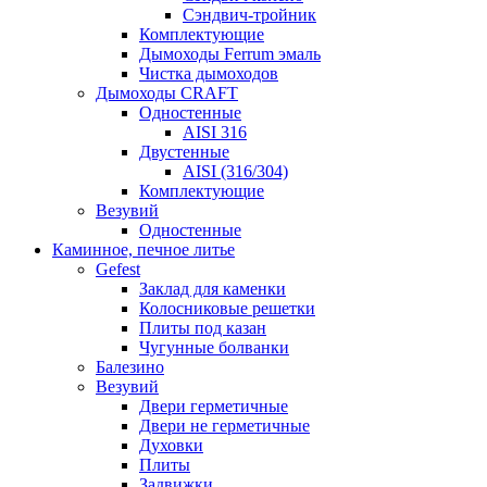
Сэндвич-тройник
Комплектующие
Дымоходы Ferrum эмаль
Чистка дымоходов
Дымоходы CRAFT
Одностенные
AISI 316
Двустенные
AISI (316/304)
Комплектующие
Везувий
Одностенные
Каминное, печное литье
Gefest
Заклад для каменки
Колосниковые решетки
Плиты под казан
Чугунные болванки
Балезино
Везувий
Двери герметичные
Двери не герметичные
Духовки
Плиты
Задвижки