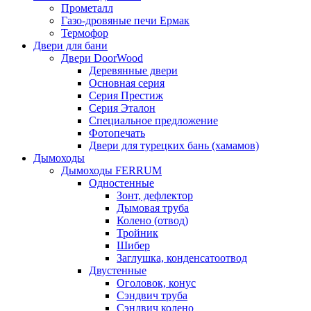
Прометалл
Газо-дровяные печи Ермак
Термофор
Двери для бани
Двери DoorWood
Деревянные двери
Основная серия
Серия Престиж
Серия Эталон
Специальное предложение
Фотопечать
Двери для турецких бань (хамамов)
Дымоходы
Дымоходы FERRUM
Одностенные
Зонт, дефлектор
Дымовая труба
Колено (отвод)
Тройник
Шибер
Заглушка, конденсатоотвод
Двустенные
Оголовок, конус
Сэндвич труба
Сэндвич колено