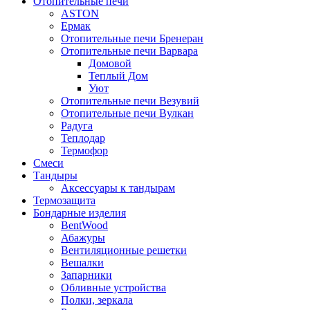
Отопительные печи
ASTON
Ермак
Отопительные печи Бренеран
Отопительные печи Варвара
Домовой
Теплый Дом
Уют
Отопительные печи Везувий
Отопительные печи Вулкан
Радуга
Теплодар
Термофор
Смеси
Тандыры
Аксессуары к тандырам
Термозащита
Бондарные изделия
BentWood
Абажуры
Вентиляционные решетки
Вешалки
Запарники
Обливные устройства
Полки, зеркала