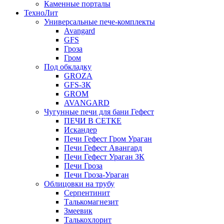
Каменные порталы
ТехноЛит
Универсальные пече-комплекты
Avangard
GFS
Гроза
Гром
Под обкладку
GROZA
GFS-ЗК
GROM
AVANGARD
Чугунные печи для бани Гефест
ПЕЧИ В СЕТКЕ
Искандер
Печи Гефест Гром Ураган
Печи Гефест Авангард
Печи Гефест Ураган ЗК
Печи Гроза
Печи Гроза-Ураган
Облицовки на трубу
Серпентинит
Талькомагнезит
Змеевик
Талькохлорит