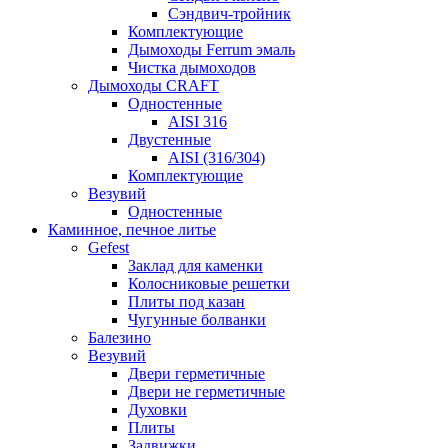
Сэндвич-тройник
Комплектующие
Дымоходы Ferrum эмаль
Чистка дымоходов
Дымоходы CRAFT
Одностенные
AISI 316
Двустенные
AISI (316/304)
Комплектующие
Везувий
Одностенные
Каминное, печное литье
Gefest
Заклад для каменки
Колосниковые решетки
Плиты под казан
Чугунные болванки
Балезино
Везувий
Двери герметичные
Двери не герметичные
Духовки
Плиты
Задвижки