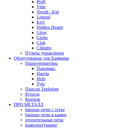
Profi
Virta
Trendi - Kip
Legend
Kivi
Hidden Heater
Glow
Globe
Club
Cilindro
Пульты управления
Оборудование для Хаммама
Парогенераторы
Паромакс
Harvia
Helo
Tylo
Панели Teplofom
Купола
Крепеж
ПРО МЕТАЛЛ
банные печи с сетке
банные печи в камне
отопительные печи
комплектующие