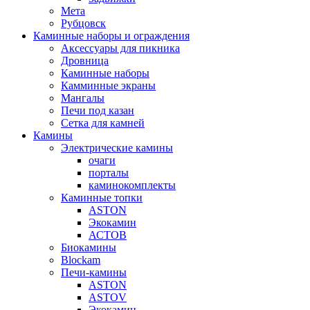
Мета
Рубцовск
Каминные наборы и ограждения
Аксессуары для пикника
Дровница
Каминные наборы
Камминные экраны
Мангалы
Печи под казан
Сетка для камней
Камины
Электрические камины
очаги
порталы
каминокомплекты
Каминные топки
ASTON
Экокамин
АСТОВ
Биокамины
Blockam
Печи-камины
ASTON
АSTOV
Экокамин