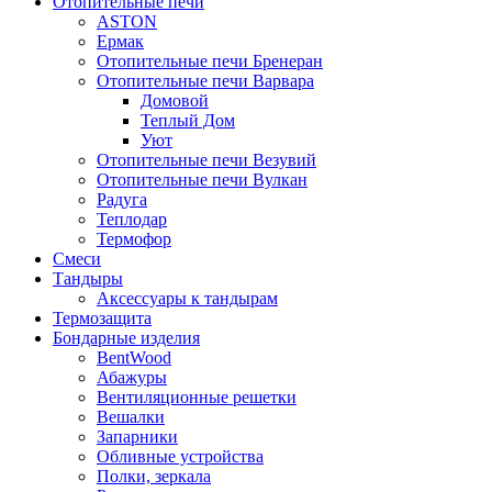
Отопительные печи
ASTON
Ермак
Отопительные печи Бренеран
Отопительные печи Варвара
Домовой
Теплый Дом
Уют
Отопительные печи Везувий
Отопительные печи Вулкан
Радуга
Теплодар
Термофор
Смеси
Тандыры
Аксессуары к тандырам
Термозащита
Бондарные изделия
BentWood
Абажуры
Вентиляционные решетки
Вешалки
Запарники
Обливные устройства
Полки, зеркала