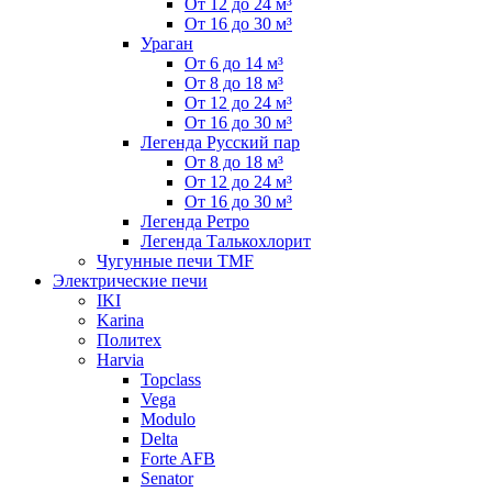
От 12 до 24 м³
От 16 до 30 м³
Ураган
От 6 до 14 м³
От 8 до 18 м³
От 12 до 24 м³
От 16 до 30 м³
Легенда Русский пар
От 8 до 18 м³
От 12 до 24 м³
От 16 до 30 м³
Легенда Ретро
Легенда Талькохлорит
Чугунные печи TMF
Электрические печи
IKI
Karina
Политех
Harvia
Topclass
Vega
Modulo
Delta
Forte AFB
Senator