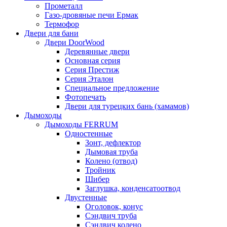
Прометалл
Газо-дровяные печи Ермак
Термофор
Двери для бани
Двери DoorWood
Деревянные двери
Основная серия
Серия Престиж
Серия Эталон
Специальное предложение
Фотопечать
Двери для турецких бань (хамамов)
Дымоходы
Дымоходы FERRUM
Одностенные
Зонт, дефлектор
Дымовая труба
Колено (отвод)
Тройник
Шибер
Заглушка, конденсатоотвод
Двустенные
Оголовок, конус
Сэндвич труба
Сэндвич колено