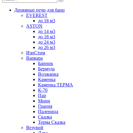
Дровяные печи для бани
EVEREST
до 18 м3
ASTON
до 14 м3
до 18 м3
до 24 м3
до 26 м3
ИзиСтим
Варвара
Банник
Бермуда
Волжанка
Каменка
Каменка ТЕРМА
К-70
Пар
Мини
Грация
Паленица
Сказка
Терма Сказка
Везувий
Лава