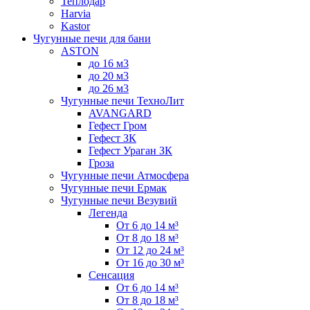
Теплодар
Harvia
Kastor
Чугунные печи для бани
ASTON
до 16 м3
до 20 м3
до 26 м3
Чугунные печи ТехноЛит
AVANGARD
Гефест Гром
Гефест ЗК
Гефест Ураган ЗК
Гроза
Чугунные печи Атмосфера
Чугунные печи Ермак
Чугунные печи Везувий
Легенда
От 6 до 14 м³
От 8 до 18 м³
От 12 до 24 м³
От 16 до 30 м³
Сенсация
От 6 до 14 м³
От 8 до 18 м³