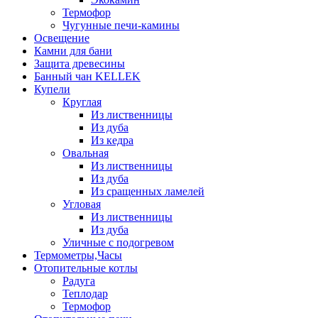
Термофор
Чугунные печи-камины
Освещение
Камни для бани
Защита древесины
Банный чан KELLEK
Купели
Круглая
Из лиственницы
Из дуба
Из кедра
Овальная
Из лиственницы
Из дуба
Из сращенных ламелей
Угловая
Из лиственницы
Из дуба
Уличные с подогревом
Термометры,Часы
Отопительные котлы
Радуга
Теплодар
Термофор