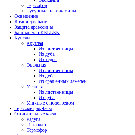
Термофор
Чугунные печи-камины
Освещение
Камни для бани
Защита древесины
Банный чан KELLEK
Купели
Круглая
Из лиственницы
Из дуба
Из кедра
Овальная
Из лиственницы
Из дуба
Из сращенных ламелей
Угловая
Из лиственницы
Из дуба
Уличные с подогревом
Термометры,Часы
Отопительные котлы
Радуга
Теплодар
Термофор