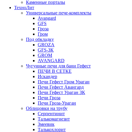
Каменные порталы
ТехноЛит
Универсальные пече-комплекты
Avangard
GFS
Гроза
Гром
Под обкладку
GROZA
GFS-ЗК
GROM
AVANGARD
Чугунные печи для бани Гефест
ПЕЧИ В СЕТКЕ
Искандер
Печи Гефест Гром Ураган
Печи Гефест Авангард
Печи Гефест Ураган ЗК
Печи Гроза
Печи Гроза-Ураган
Облицовки на трубу
Серпентинит
Талькомагнезит
Змеевик
Талькохлорит