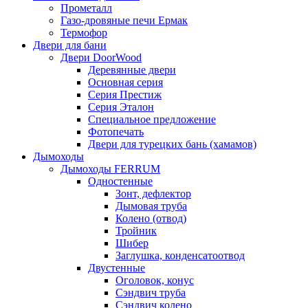
Прометалл
Газо-дровяные печи Ермак
Термофор
Двери для бани
Двери DoorWood
Деревянные двери
Основная серия
Серия Престиж
Серия Эталон
Специальное предложение
Фотопечать
Двери для турецких бань (хамамов)
Дымоходы
Дымоходы FERRUM
Одностенные
Зонт, дефлектор
Дымовая труба
Колено (отвод)
Тройник
Шибер
Заглушка, конденсатоотвод
Двустенные
Оголовок, конус
Сэндвич труба
Сэндвич колено