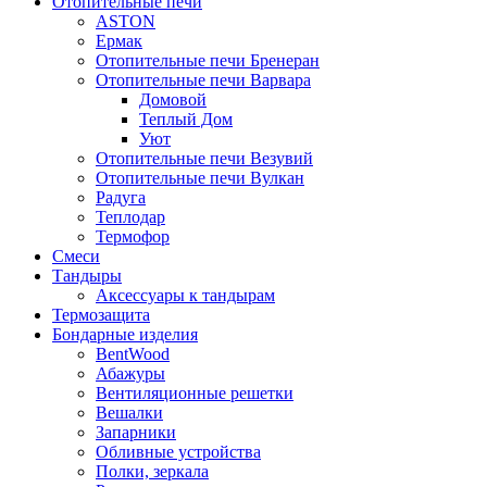
Отопительные печи
ASTON
Ермак
Отопительные печи Бренеран
Отопительные печи Варвара
Домовой
Теплый Дом
Уют
Отопительные печи Везувий
Отопительные печи Вулкан
Радуга
Теплодар
Термофор
Смеси
Тандыры
Аксессуары к тандырам
Термозащита
Бондарные изделия
BentWood
Абажуры
Вентиляционные решетки
Вешалки
Запарники
Обливные устройства
Полки, зеркала