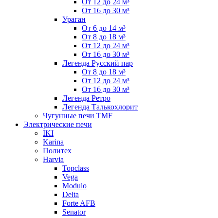
От 12 до 24 м³
От 16 до 30 м³
Ураган
От 6 до 14 м³
От 8 до 18 м³
От 12 до 24 м³
От 16 до 30 м³
Легенда Русский пар
От 8 до 18 м³
От 12 до 24 м³
От 16 до 30 м³
Легенда Ретро
Легенда Талькохлорит
Чугунные печи TMF
Электрические печи
IKI
Karina
Политех
Harvia
Topclass
Vega
Modulo
Delta
Forte AFB
Senator