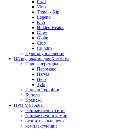
Profi
Virta
Trendi - Kip
Legend
Kivi
Hidden Heater
Glow
Globe
Club
Cilindro
Пульты управления
Оборудование для Хаммама
Парогенераторы
Паромакс
Harvia
Helo
Tylo
Панели Teplofom
Купола
Крепеж
ПРО МЕТАЛЛ
банные печи с сетке
банные печи в камне
отопительные печи
комплектующие