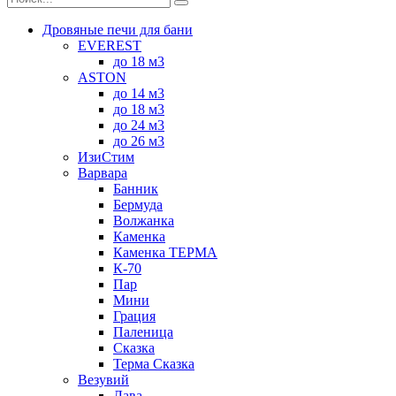
Дровяные печи для бани
EVEREST
до 18 м3
ASTON
до 14 м3
до 18 м3
до 24 м3
до 26 м3
ИзиСтим
Варвара
Банник
Бермуда
Волжанка
Каменка
Каменка ТЕРМА
К-70
Пар
Мини
Грация
Паленица
Сказка
Терма Сказка
Везувий
Лава