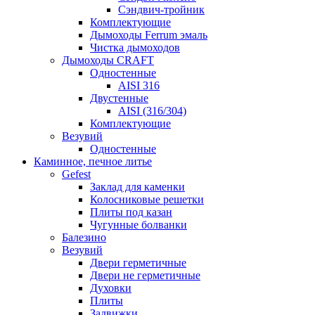
Сэндвич-тройник
Комплектующие
Дымоходы Ferrum эмаль
Чистка дымоходов
Дымоходы CRAFT
Одностенные
AISI 316
Двустенные
AISI (316/304)
Комплектующие
Везувий
Одностенные
Каминное, печное литье
Gefest
Заклад для каменки
Колосниковые решетки
Плиты под казан
Чугунные болванки
Балезино
Везувий
Двери герметичные
Двери не герметичные
Духовки
Плиты
Задвижки