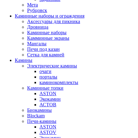
Мета
Рубцовск
Каминные наборы и ограждения
Аксессуары для пикника
Дровница
Каминные наборы
Камминные экраны
Мангалы
Печи под казан
Сетка для камней
Камины
Электрические камины
очаги
порталы
каминокомплекты
Каминные топки
ASTON
Экокамин
АСТОВ
Биокамины
Blockam
Печи-камины
ASTON
АSTOV
Экокамин