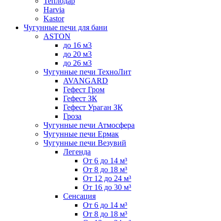
Теплодар
Harvia
Kastor
Чугунные печи для бани
ASTON
до 16 м3
до 20 м3
до 26 м3
Чугунные печи ТехноЛит
AVANGARD
Гефест Гром
Гефест ЗК
Гефест Ураган ЗК
Гроза
Чугунные печи Атмосфера
Чугунные печи Ермак
Чугунные печи Везувий
Легенда
От 6 до 14 м³
От 8 до 18 м³
От 12 до 24 м³
От 16 до 30 м³
Сенсация
От 6 до 14 м³
От 8 до 18 м³