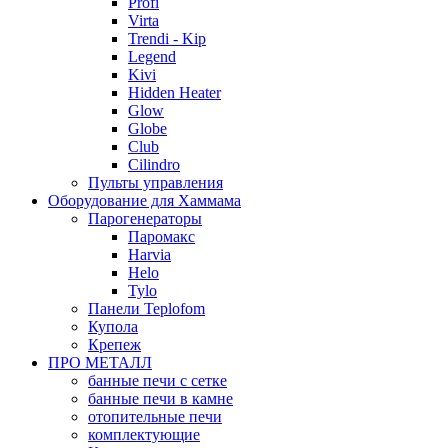
Profi
Virta
Trendi - Kip
Legend
Kivi
Hidden Heater
Glow
Globe
Club
Cilindro
Пульты управления
Оборудование для Хаммама
Парогенераторы
Паромакс
Harvia
Helo
Tylo
Панели Teplofom
Купола
Крепеж
ПРО МЕТАЛЛ
банные печи с сетке
банные печи в камне
отопительные печи
комплектующие