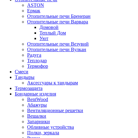
ASTON
Ермак
Отопительные печи Бренеран
Отопительные печи Варвара
Домовой
Теплый Дом
Уют
Отопительные печи Везувий
Отопительные печи Вулкан
Радуга
Теплодар
Термофор
Смеси
Тандыры
Аксессуары к тандырам
Термозащита
Бондарные изделия
BentWood
Абажуры
Вентиляционные решетки
Вешалки
Запарники
Обливные устройства
Полки, зеркала