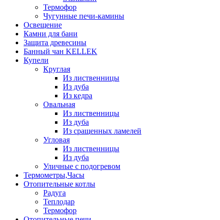
Термофор
Чугунные печи-камины
Освещение
Камни для бани
Защита древесины
Банный чан KELLEK
Купели
Круглая
Из лиственницы
Из дуба
Из кедра
Овальная
Из лиственницы
Из дуба
Из сращенных ламелей
Угловая
Из лиственницы
Из дуба
Уличные с подогревом
Термометры,Часы
Отопительные котлы
Радуга
Теплодар
Термофор
Отопительные печи