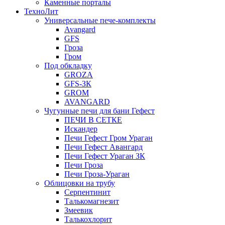
Каменные порталы
ТехноЛит
Универсальные пече-комплекты
Avangard
GFS
Гроза
Гром
Под обкладку
GROZA
GFS-ЗК
GROM
AVANGARD
Чугунные печи для бани Гефест
ПЕЧИ В СЕТКЕ
Искандер
Печи Гефест Гром Ураган
Печи Гефест Авангард
Печи Гефест Ураган ЗК
Печи Гроза
Печи Гроза-Ураган
Облицовки на трубу
Серпентинит
Талькомагнезит
Змеевик
Талькохлорит