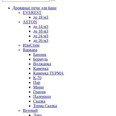
rolex
1601
Дровяные печи для бани
fake
EVEREST
pan
.
до 18 м3
ASTON
до 14 м3
до 18 м3
до 24 м3
до 26 м3
ИзиСтим
Варвара
Банник
Бермуда
Волжанка
Каменка
Каменка ТЕРМА
К-70
Пар
Мини
Грация
Паленица
Сказка
Терма Сказка
Везувий
Лава