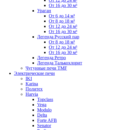
От 12 до 24 м³
От 16 до 30 м³
Ураган
От 6 до 14 м³
От 8 до 18 м³
От 12 до 24 м³
От 16 до 30 м³
Легенда Русский пар
От 8 до 18 м³
От 12 до 24 м³
От 16 до 30 м³
Легенда Ретро
Легенда Талькохлорит
Чугунные печи TMF
Электрические печи
IKI
Karina
Политех
Harvia
Topclass
Vega
Modulo
Delta
Forte AFB
Senator