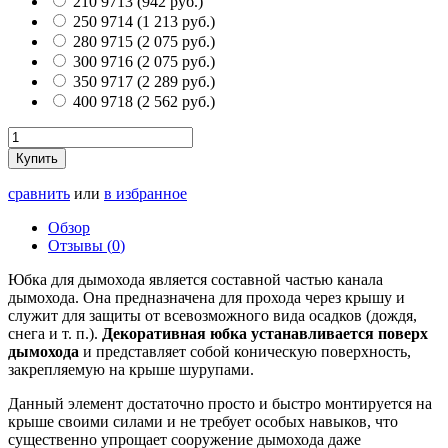
210
9713
(
942 руб.
)
250
9714
(
1 213 руб.
)
280
9715
(
2 075 руб.
)
300
9716
(
2 075 руб.
)
350
9717
(
2 289 руб.
)
400
9718
(
2 562 руб.
)
Купить
сравнить
или
в избранное
Обзор
Отзывы (
0
)
Юбка для дымохода является составной частью канала
дымохода. Она предназначена для прохода через крышу и
служит для защиты от всевозможного вида осадков (дождя,
снега и т. п.).
Декоративная юбка устанавливается поверх
дымохода
и представляет собой коническую поверхность,
закрепляемую на крыше шурупами.
Данный элемент достаточно просто и быстро монтируется на
крыше своими силами и не требует особых навыков, что
существенно упрощает сооружение дымохода даже