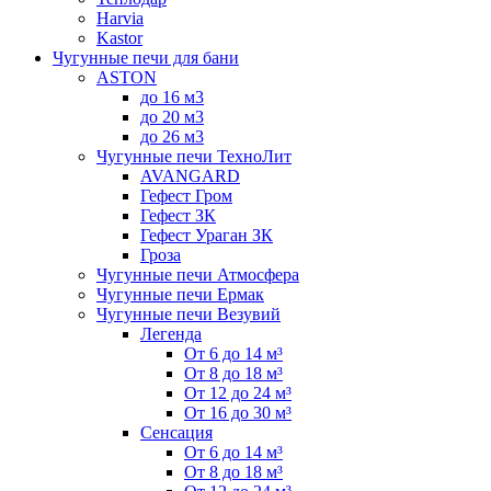
Harvia
Kastor
Чугунные печи для бани
ASTON
до 16 м3
до 20 м3
до 26 м3
Чугунные печи ТехноЛит
AVANGARD
Гефест Гром
Гефест ЗК
Гефест Ураган ЗК
Гроза
Чугунные печи Атмосфера
Чугунные печи Ермак
Чугунные печи Везувий
Легенда
От 6 до 14 м³
От 8 до 18 м³
От 12 до 24 м³
От 16 до 30 м³
Сенсация
От 6 до 14 м³
От 8 до 18 м³