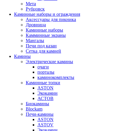
Мета
Рубцовск
Каминные наборы и ограждения
Аксессуары для пикника
Дровница
Каминные наборы
Камминные экраны
Мангалы
Печи под казан
Сетка для камней
Камины
Электрические камины
очаги
порталы
каминокомплекты
Каминные топки
ASTON
Экокамин
АСТОВ
Биокамины
Blockam
Печи-камины
ASTON
АSTOV
Экокамин