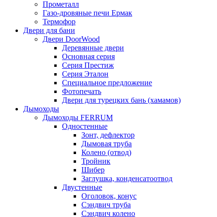
Прометалл
Газо-дровяные печи Ермак
Термофор
Двери для бани
Двери DoorWood
Деревянные двери
Основная серия
Серия Престиж
Серия Эталон
Специальное предложение
Фотопечать
Двери для турецких бань (хамамов)
Дымоходы
Дымоходы FERRUM
Одностенные
Зонт, дефлектор
Дымовая труба
Колено (отвод)
Тройник
Шибер
Заглушка, конденсатоотвод
Двустенные
Оголовок, конус
Сэндвич труба
Сэндвич колено