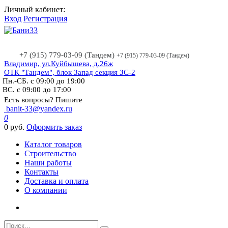
best
Личный кабинет:
replica
Вход
Регистрация
rolex
air
king
mens
+7 (915) 779-03-09 (Тандем)
+7 (915) 779-03-09 (Тандем)
rolex
Владимир, ул.Куйбышева, д.26ж
calibre
ОТК "Тандем", блок Запад секция ЗС-2
Пн.-СБ. с 09:00 до 19:00
2813
ВС. с 09:00 до 17:00
114210sso
silver
Есть вопросы? Пишите
banit-33@yandex.ru
dial
0
review
0 руб.
Оформить заказ
old-
time
Каталог товаров
appeal
Строительство
with
Наши работы
a
Контакты
touch
Доставка и оплата
of
О компании
modern
sophistication.supply
best
quality