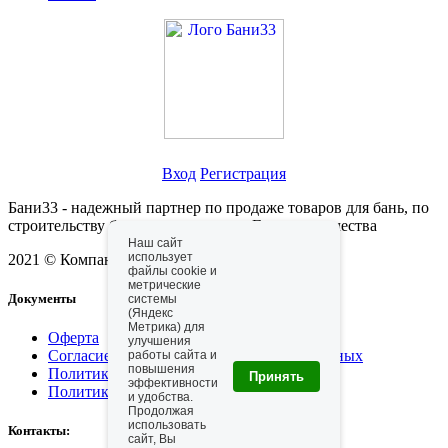
Личный кабинет
Вход
Регистрация
Бани33 - надежный партнер по продаже товаров для бань, по
строительству бань, саун, хамамов. Гарантия качества
Наш сайт
использует
2021 © Компания "Бани33"
файлы cookie и
метрические
Документы
системы
(Яндекс
Метрика) для
Оферта
улучшения
Согласие на обработку персональных данных
работы сайта и
повышения
Политика конфидициальности
Принять
эффективности
Политика использования cookie
и удобства.
Продолжая
использовать
Контакты:
сайт, Вы