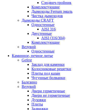
Сэндвич-тройник
Комплектующие
Дымоходы Ferrum эмаль
Чистка дымоходов
Дымоходы CRAFT
Одностенные
AISI 316
Двустенные
AISI (316/304)
Комплектующие
Везувий
Одностенные
Каминное, печное литье
Gefest
Заклад для каменки
Колосниковые решетки
Плиты под казан
Чугунные болванки
Балезино
Везувий
Двери герметичные
Двери не герметичные
Духовки
Плиты
Задвижки