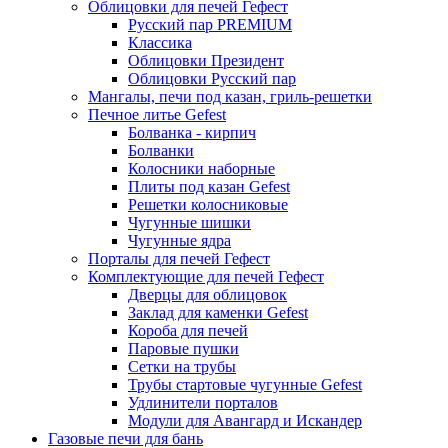
Облицовки для печей Гефест
Русский пар PREMIUM
Классика
Облицовки Президент
Облицовки Русский пар
Мангалы, печи под казан, гриль-решетки
Печное литье Gefest
Болванка - кирпич
Болванки
Колосники наборные
Плиты под казан Gefest
Решетки колосниковые
Чугунные шишки
Чугунные ядра
Порталы для печей Гефест
Комплектующие для печей Гефест
Дверцы для облицовок
Заклад для каменки Gefest
Короба для печей
Паровые пушки
Сетки на трубы
Трубы стартовые чугунные Gefest
Удлинители порталов
Модули для Авангард и Искандер
Газовые печи для бань